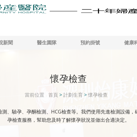
院新聞
醫生園隊
預約掛號
健康
懷孕檢查
當前位置
首頁
>
計劃生育
>
懷孕檢查
檢測、驗孕、孕酮檢測、HCG檢查等。我們使用先進檢測設備，
孕檢查服務，幫助您及時了解懷孕狀況並做出合適決定。