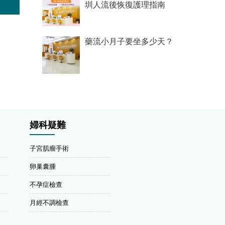
圳人流後恢復護理指南
藥流小月子要坐多少天？
婦科疑難
子宮肌瘤手術
卵巢囊腫
不孕症檢查
月經不調檢查