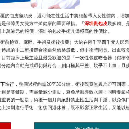
反覆的包皮龜頭炎，還可能在性生活中將細菌帶入女性體內，增
術是保障男女雙方生殖健康的重要舉措。「
深圳割包皮
幾多錢」
輒上萬港元的報價，深圳的包皮手術具備極高的性價比。
含術前檢查、麻醉、手術及術後換藥）大約在兩千至四千元人民
。傳統的手工剪接縫合術雖然價格最低，但手術時間長、出血較
。目前臨床上最主流且最受歡迎的是「一次性包皮吻合器（俗稱
幾分鐘內自動完成環切與釘合，創口極其平整、幾乎不出血，且
下進行，整個過程約需20至30分鐘，術後觀察無異常即可回家
一週是關鍵期，需盡量減少走動，避免摩擦導致水腫；同時要嚴
最重要的一點是，術後一個月內絕對禁止性生活與手淫，以免傷
北上深圳進行手術，術後回港休養，既不影響正常生活，又能以