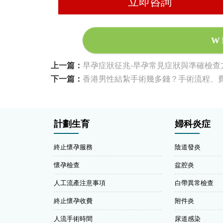
立即咨詢
W
上一篇：
早孕症狀征兆-早孕常見症狀與準確檢查
下一篇：
香港男性結紮手術幾多錢？手術流程、
計劃生育
婦科炎症
終止懷孕服務
陰道發炎
懷孕檢查
盆腔炎
人工流產注意事項
白帶異常檢查
終止懷孕收費
附件炎
人流手術時間
尿道感染