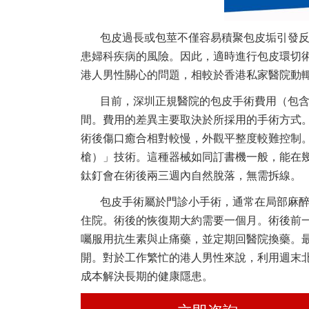
包皮過長或包莖不僅容易積聚包皮垢引發
患婦科疾病的風險。因此，適時進行包皮環切
港人男性關心的問題，相較於香港私家醫院動
目前，深圳正規醫院的包皮手術費用（包
間。費用的差異主要取決於所採用的手術方式
術後傷口癒合相對較慢，外觀平整度較難控制
槍）」技術。這種器械如同訂書機一般，能在
鈦釘會在術後兩三週內自然脫落，無需拆線。
包皮手術屬於門診小手術，通常在局部麻醉
住院。術後的恢復期大約需要一個月。術後前
囑服用抗生素與止痛藥，並定期回醫院換藥。
開。對於工作繁忙的港人男性來說，利用週末
成本解決長期的健康隱患。