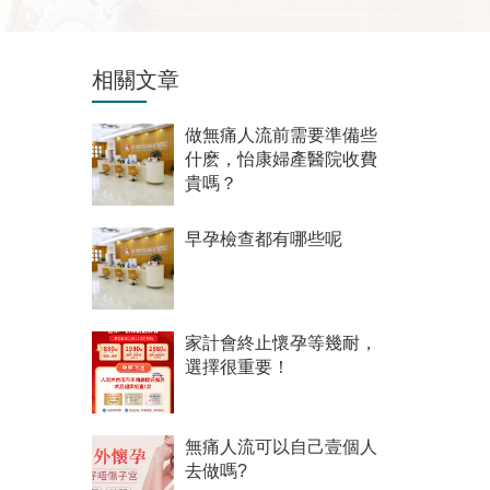
相關文章
做無痛人流前需要準備些
什麽，怡康婦產醫院收費
貴嗎？
早孕檢查都有哪些呢
家計會終止懷孕等幾耐，
選擇很重要！
無痛人流可以自己壹個人
去做嗎?