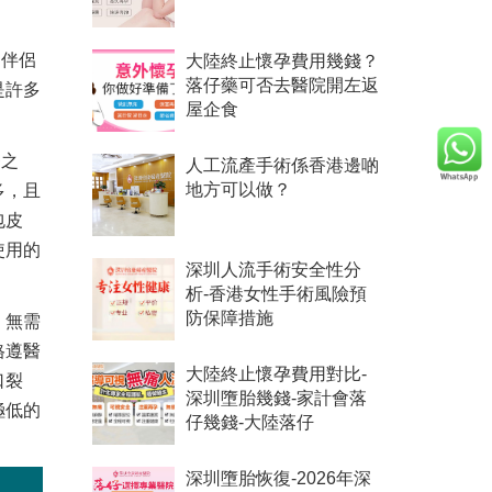
加伴侶
大陸終止懷孕費用幾錢？
落仔藥可否去醫院開左返
是許多
屋企食
幣之
人工流產手術係香港邊啲
多，且
地方可以做？
包皮
使用的
深圳人流手術安全性分
析-香港女性手術風險預
，無需
防保障措施
格遵醫
大陸終止懷孕費用對比-
口裂
深圳墮胎幾錢-家計會落
極低的
仔幾錢-大陸落仔
深圳墮胎恢復-2026年深