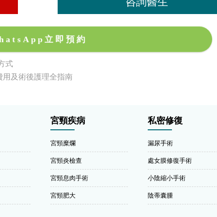
咨詢醫生
hatsApp立即預約
方式
費用及術後護理全指南
宮頸疾病
私密修復
宮頸糜爛
漏尿手術
宮頸炎檢查
處女膜修復手術
宮頸息肉手術
小陰縮小手術
宮頸肥大
陰蒂囊腫