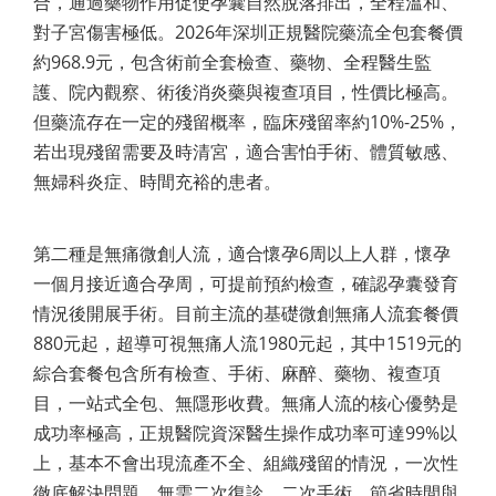
合，通過藥物作用促使孕囊自然脫落排出，全程溫和、
對子宮傷害極低。2026年深圳正規醫院藥流全包套餐價
約968.9元，包含術前全套檢查、藥物、全程醫生監
護、院內觀察、術後消炎藥與複查項目，性價比極高。
但藥流存在一定的殘留概率，臨床殘留率約10%-25%，
若出現殘留需要及時清宮，適合害怕手術、體質敏感、
無婦科炎症、時間充裕的患者。
第二種是無痛微創人流，適合懷孕6周以上人群，懷孕
一個月接近適合孕周，可提前預約檢查，確認孕囊發育
情況後開展手術。目前主流的基礎微創無痛人流套餐價
880元起，超導可視無痛人流1980元起，其中1519元的
綜合套餐包含所有檢查、手術、麻醉、藥物、複查項
目，一站式全包、無隱形收費。無痛人流的核心優勢是
成功率極高，正規醫院資深醫生操作成功率可達99%以
上，基本不會出現流產不全、組織殘留的情況，一次性
徹底解決問題，無需二次復診、二次手術，節省時間與