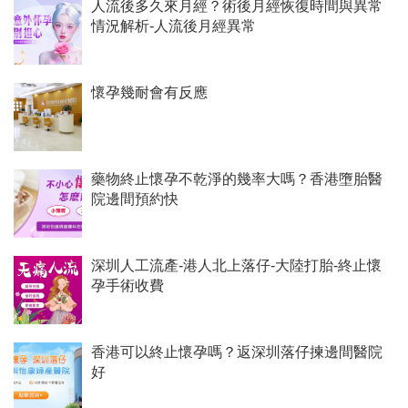
人流後多久來月經？術後月經恢復時間與異常
情況解析-人流後月經異常
懷孕幾耐會有反應
藥物終止懷孕不乾淨的幾率大嗎？香港墮胎醫
院邊間預約快
深圳人工流產-港人北上落仔-大陸打胎-終止懷
孕手術收費
香港可以終止懷孕嗎？返深圳落仔揀邊間醫院
好