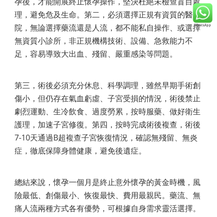
孕後，才能開展終止懷孕操作，堅決杜絕未檢查盲目處
理，避免危及生命。第二，必須選擇正規有資質的醫
院，無論選擇藥流還是人流，都不能私自操作、或選擇
無資質小診所，非正規機構技術、設備、急救能力不
足，容易導致大出血、殘留、嚴重感染等問題。
第三，術後必須充分休息、科學調理，雖然早期手術創
傷小，但仍存在氣血虧虛、子宮受損的情況，術後禁止
劇烈運動、生冷飲食、過度勞累，按時服藥、做好衛生
護理，加速子宮修復。第四，按時完成術後複查，術後
7-10天通過B超複查子宮恢復情況，確認無殘留、無炎
症，徹底保障身體健康，避免後遺症。
總結來說，懷孕一個月是終止意外懷孕的黃金時機，風
險最低、創傷最小、恢復最快、費用最親民。藥流、無
痛人流兩種方式各有優勢，可根據自身需求靈活選擇。