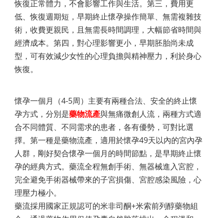
恢復正常體力，不會影響工作與生活。第三，費用更
低、恢復週期短，早期終止懷孕操作簡單、無需複雜技
術，收費更親民，且無需長時間調理，大幅節省時間與
經濟成本。第四，對心理影響更小，早期胚胎尚未成
型，可有效減少女性的心理負擔與精神壓力，利於身心
恢復。
懷孕一個月（4-5周）主要有兩種合法、安全的終止懷
孕方式，分別是
藥物流產
與無痛微創人流，兩種方式適
合不同體質、不同需求的患者，各有優勢，可對比選
擇。第一種是藥物流產，適用於懷孕49天以內的宮內孕
人群，剛好契合懷孕一個月的時間節點，是早期終止懷
孕的經典方式。藥流全程無創手術、無器械進入宮腔，
完全避免手術器械帶來的子宮損傷、宮腔感染風險，心
理壓力極小。
藥流採用國家正規認可的米非司酮+米索前列醇藥物組