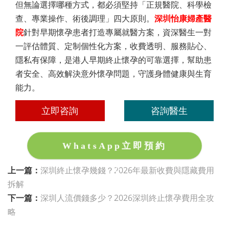
但無論選擇哪種方式，都必須堅持「正規醫院、科學檢
查、專業操作、術後調理」四大原則。
深圳怡康婦產醫
院
針對早期懷孕患者打造專屬就醫方案，資深醫生一對
一評估體質、定制個性化方案，收費透明、服務貼心、
隱私有保障，是港人早期終止懷孕的可靠選擇，幫助患
者安全、高效解決意外懷孕問題，守護身體健康與生育
能力。
立即咨詢
咨詢醫生
WhatsApp立即預約
上一篇：
深圳終止懷孕幾錢？2026年最新收費與隱藏費用
拆解
下一篇：
深圳人流價錢多少？2026深圳終止懷孕費用全攻
略