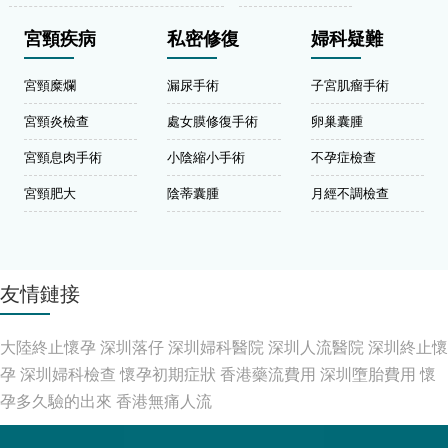
宮頸疾病
私密修復
婦科疑難
宮頸糜爛
漏尿手術
子宮肌瘤手術
宮頸炎檢查
處女膜修復手術
卵巢囊腫
宮頸息肉手術
小陰縮小手術
不孕症檢查
宮頸肥大
陰蒂囊腫
月經不調檢查
友情鏈接
大陸終止懷孕
深圳落仔
深圳婦科醫院
深圳人流醫院
深圳終止懷
孕
深圳婦科檢查
懷孕初期症狀
香港藥流費用
深圳墮胎費用
懷
孕多久驗的出來
香港無痛人流