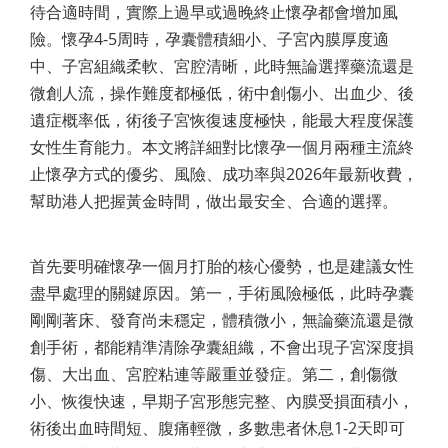
待合適時間，實際上過早或過晚終止懷孕都會增加風
險。懷孕4-5周時，孕囊體積細小、子宮內膜厚度適
中、子宮組織柔軟、宮腔清晰，此時無論選擇藥流還是
微創人流，操作難度都極低，術中創傷小、出血少、後
遺症概率低，術後子宮恢復速度極快，能最大程度保護
女性生育能力。本文將詳細對比懷孕一個月兩種主流終
止懷孕方式的優劣、風險、成功率與2026年最新收費，
幫助港人把握黃金時間，做出最安全、合適的選擇。
首先要明確懷孕一個月打胎的核心優勢，也是建議女性
盡早處理的關鍵原因。第一，手術風險極低，此時孕囊
剛剛著床、發育尚未穩定，體積微小，無論藥流還是微
創手術，都能精準清除孕囊組織，不會出現子宮深度損
傷、大出血、宮腔粘連等嚴重並發症。第二，創傷微
小、恢復快速，早期子宮形態完整、內膜受損面積小，
術後出血時間短、腹痛輕微，多數患者休息1-2天即可