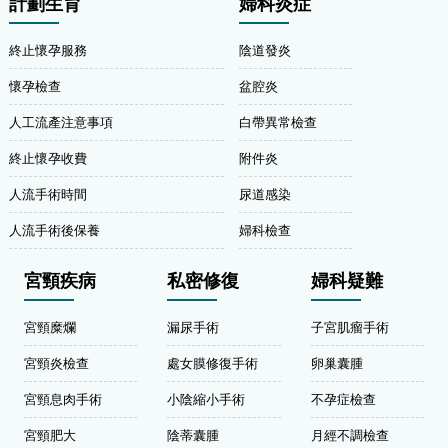
計劃生育
婦科炎症
終止懷孕服務
陰道發炎
懷孕檢查
盆腔炎
人工流產注意事項
白帶異常檢查
終止懷孕收費
附件炎
人流手術時間
尿道感染
人流手術後保養
婦科檢查
宮頸疾病
私密修復
婦科疑難
宮頸糜爛
漏尿手術
子宮肌瘤手術
宮頸炎檢查
處女膜修復手術
卵巢囊腫
宮頸息肉手術
小陰縮小手術
不孕症檢查
宮頸肥大
陰蒂囊腫
月經不調檢查