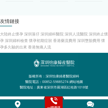
友情鏈接
大陸終止懷孕
深圳落仔
深圳婦科醫院
深圳人流醫院
深圳終止懷
孕
深圳婦科檢查
懷孕初期症狀
香港藥流費用
深圳墮胎費用
懷
孕多久驗的出來
香港無痛人流
版權所有：深圳怡康婦產醫院婦科
醫院電話：00852-59885274
網站地圖
醫院地址：廣東省深圳市羅湖區紅桂路1018號