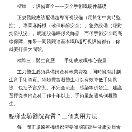
標準二：設備齊全——安全手術嘅硬件基礎
正規醫院應該配備超導可視設備（用於術中實時監
控）、專業麻醉機（確保麻醉安全）、急救設備（應對
突發狀況）。呢啲設備唔係裝飾品，而係手術安全嘅底
線保障。如果一間醫院連基本嘅B超可視設備都冇，你
就要打個大問號。
標準三：醫生資歷——手術成敗嘅核心變量
主刀醫生必須具備婦產科執業資格，同時擁有計劃
生育手術資質。經驗豐富嘅醫生可以有效降低手術風
險，包括子宮穿孔、不完全流產、感染等併發症。建議
選擇從事婦產科工作十年以上、手術量超過萬例嘅醫
生。
點樣查驗醫院資質？三個實用方法
每一間正規醫療機構都需要喺國家衛生健康委員會