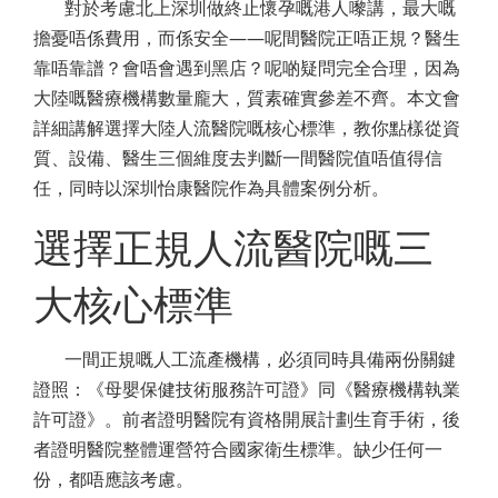
對於考慮北上深圳做終止懷孕嘅港人嚟講，最大嘅
擔憂唔係費用，而係安全——呢間醫院正唔正規？醫生
靠唔靠譜？會唔會遇到黑店？呢啲疑問完全合理，因為
大陸嘅醫療機構數量龐大，質素確實參差不齊。本文會
詳細講解選擇大陸人流醫院嘅核心標準，教你點樣從資
質、設備、醫生三個維度去判斷一間醫院值唔值得信
任，同時以深圳怡康醫院作為具體案例分析。
選擇正規人流醫院嘅三
大核心標準
一間正規嘅人工流產機構，必須同時具備兩份關鍵
證照：《母嬰保健技術服務許可證》同《醫療機構執業
許可證》。前者證明醫院有資格開展計劃生育手術，後
者證明醫院整體運營符合國家衛生標準。缺少任何一
份，都唔應該考慮。