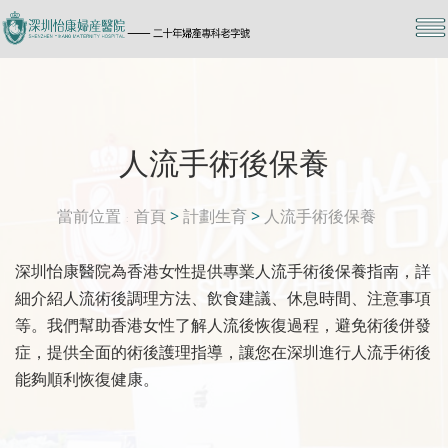
人流手術後保養
當前位置
首頁
>
計劃生育
>
人流手術後保養
深圳怡康醫院為香港女性提供專業人流手術後保養指南，詳
細介紹人流術後調理方法、飲食建議、休息時間、注意事項
等。我們幫助香港女性了解人流後恢復過程，避免術後併發
症，提供全面的術後護理指導，讓您在深圳進行人流手術後
能夠順利恢復健康。