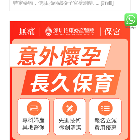
特定藥物，使胚胎組織從子宮壁剝離......
[詳細]