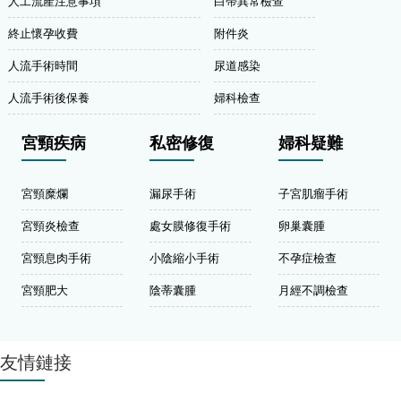
人工流產注意事項
白帶異常檢查
終止懷孕收費
附件炎
人流手術時間
尿道感染
人流手術後保養
婦科檢查
宮頸疾病
私密修復
婦科疑難
宮頸糜爛
漏尿手術
子宮肌瘤手術
宮頸炎檢查
處女膜修復手術
卵巢囊腫
宮頸息肉手術
小陰縮小手術
不孕症檢查
宮頸肥大
陰蒂囊腫
月經不調檢查
友情鏈接