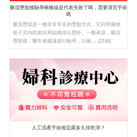
藥流墮胎後驗孕兩條線是代表失敗了嗎，需要清宮手術
嗎
藥流墮胎是一種非常常見的墮胎方式，它利用藥物
使子宮內的胎兒和組織排出體外。一般來說，藥流
墮胎後，醫生會建議進行驗孕，以確......
[詳細]
人工流產手術後惡露多久排乾淨？