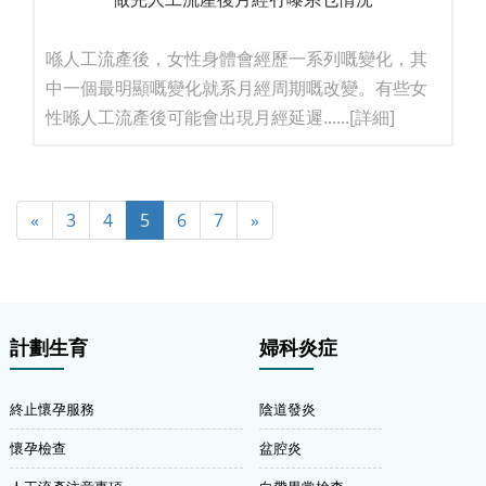
喺人工流產後，女性身體會經歷一系列嘅變化，其
中一個最明顯嘅變化就系月經周期嘅改變。有些女
性喺人工流產後可能會出現月經延遲......
[詳細]
«
3
4
5
6
7
»
計劃生育
婦科炎症
終止懷孕服務
陰道發炎
懷孕檢查
盆腔炎