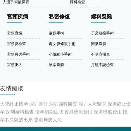
人流手術後保養
婦科檢查
宮頸疾病
私密修復
婦科疑難
宮頸糜爛
漏尿手術
子宮肌瘤手術
宮頸炎檢查
處女膜修復手術
卵巢囊腫
宮頸息肉手術
小陰縮小手術
不孕症檢查
宮頸肥大
陰蒂囊腫
月經不調檢查
友情鏈接
大陸終止懷孕
深圳落仔
深圳婦科醫院
深圳人流醫院
深圳終止懷
孕
深圳婦科檢查
懷孕初期症狀
香港藥流費用
深圳墮胎費用
懷
孕多久驗的出來
香港無痛人流