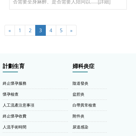
否需要全身麻醉、是否需要人陪同以......
[詳細]
«
1
2
3
4
5
»
計劃生育
婦科炎症
終止懷孕服務
陰道發炎
懷孕檢查
盆腔炎
人工流產注意事項
白帶異常檢查
終止懷孕收費
附件炎
人流手術時間
尿道感染