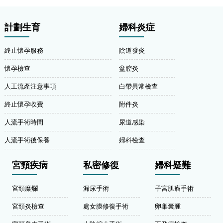
計劃生育
婦科炎症
終止懷孕服務
陰道發炎
懷孕檢查
盆腔炎
人工流產注意事項
白帶異常檢查
終止懷孕收費
附件炎
人流手術時間
尿道感染
人流手術後保養
婦科檢查
宮頸疾病
私密修復
婦科疑難
宮頸糜爛
漏尿手術
子宮肌瘤手術
宮頸炎檢查
處女膜修復手術
卵巢囊腫