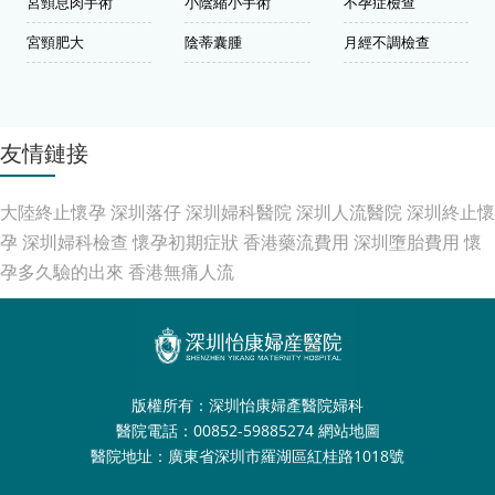
宮頸息肉手術
小陰縮小手術
不孕症檢查
宮頸肥大
陰蒂囊腫
月經不調檢查
友情鏈接
大陸終止懷孕
深圳落仔
深圳婦科醫院
深圳人流醫院
深圳終止懷
孕
深圳婦科檢查
懷孕初期症狀
香港藥流費用
深圳墮胎費用
懷
孕多久驗的出來
香港無痛人流
版權所有：深圳怡康婦產醫院婦科
醫院電話：00852-59885274
網站地圖
醫院地址：廣東省深圳市羅湖區紅桂路1018號