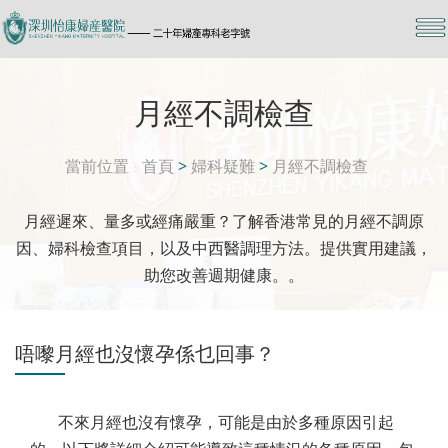
月經不調檢查
當前位置
首頁
>
婦科疑難
>
月經不調檢查
月經遲來、量多或經痛嚴重？了解香港常見的月經不調原
因、婦科檢查項目，以及中西醫調理方法。提供實用建議，
助您改善週期健康。。
唔嚟月經也沒懷孕係乜回事？
不來月經也沒有懷孕，可能是由於多種原因引起