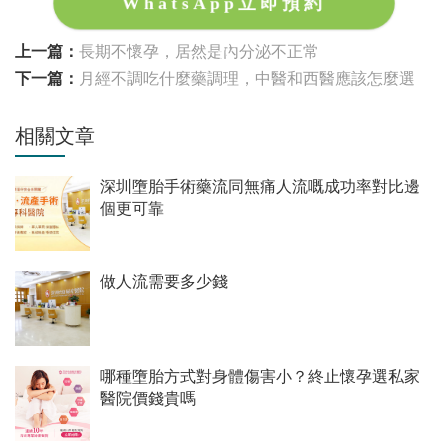
WhatsApp立即預約
上一篇：
長期不懷孕，居然是內分泌不正常
下一篇：
月經不調吃什麼藥調理，中醫和西醫應該怎麼選
相關文章
深圳墮胎手術藥流同無痛人流嘅成功率對比邊
個更可靠
做人流需要多少錢
哪種墮胎方式對身體傷害小？終止懷孕選私家
醫院價錢貴嗎