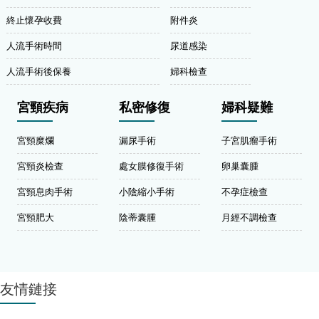
終止懷孕收費
附件炎
人流手術時間
尿道感染
人流手術後保養
婦科檢查
宮頸疾病
私密修復
婦科疑難
宮頸糜爛
漏尿手術
子宮肌瘤手術
宮頸炎檢查
處女膜修復手術
卵巢囊腫
宮頸息肉手術
小陰縮小手術
不孕症檢查
宮頸肥大
陰蒂囊腫
月經不調檢查
友情鏈接