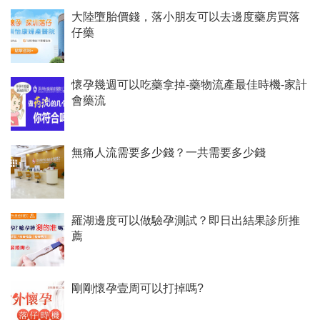
大陸墮胎價錢，落小朋友可以去邊度藥房買落
仔藥
懷孕幾週可以吃藥拿掉-藥物流產最佳時機-家計
會藥流
無痛人流需要多少錢？一共需要多少錢
羅湖邊度可以做驗孕測試？即日出結果診所推
薦
剛剛懷孕壹周可以打掉嗎?