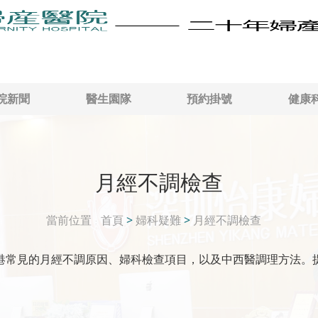
院新聞
醫生園隊
預約掛號
健康
月經不調檢查
當前位置
首頁
>
婦科疑難
>
月經不調檢查
港常見的月經不調原因、婦科檢查項目，以及中西醫調理方法。