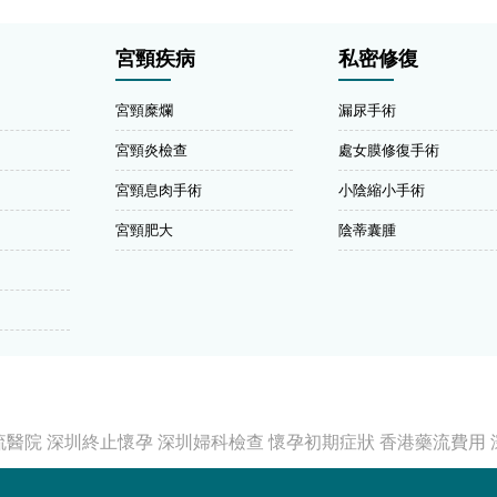
宮頸疾病
私密修復
宮頸糜爛
漏尿手術
宮頸炎檢查
處女膜修復手術
宮頸息肉手術
小陰縮小手術
宮頸肥大
陰蒂囊腫
流醫院
深圳終止懷孕
深圳婦科檢查
懷孕初期症狀
香港藥流費用