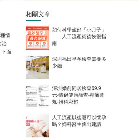
相關文章
如何科學坐好「小月子」
這種情
——人工流產術後恢復指
的治
南
。下面
深圳福田早孕檢查需要多
少錢
深圳婚前同居檢查69.9
元-情侶健康篩查-精液常
規-婦科彩超
人工流產以後還可以懷孕
嗎？婦科醫生俾出建議