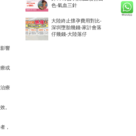
色-氣血三針
大陸終止懷孕費用對比-
深圳墮胎幾錢-家計會落
仔幾錢-大陸落仔
能影響
治療或
素治療
有效。
患者，