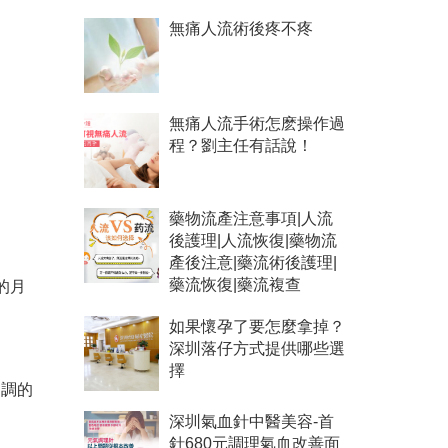
無痛人流術後疼不疼
無痛人流手術怎麽操作過
程？劉主任有話說！
藥物流產注意事項|人流
後護理|人流恢復|藥物流
產後注意|藥流術後護理|
的月
藥流恢復|藥流複查
如果懷孕了要怎麼拿掉？
深圳落仔方式提供哪些選
擇
不調的
深圳氣血針中醫美容-首
針680元調理氣血改善面