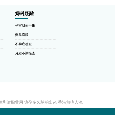
婦科疑難
子宮肌瘤手術
卵巢囊腫
不孕症檢查
月經不調檢查
深圳墮胎費用
懷孕多久驗的出來
香港無痛人流