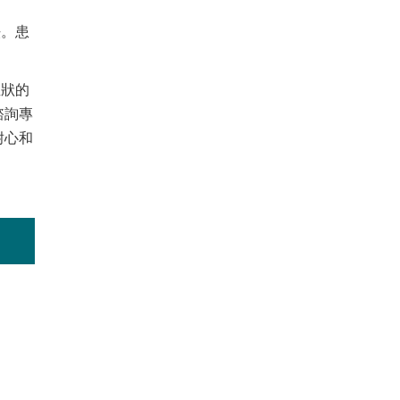
法。患
症狀的
諮詢專
耐心和