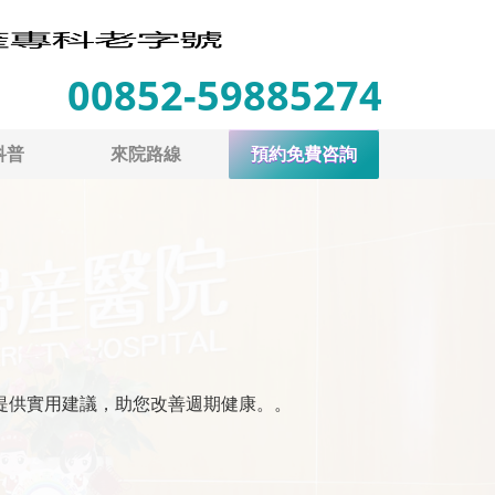
00852-59885274
科普
來院路線
預約免費咨詢
提供實用建議，助您改善週期健康。。