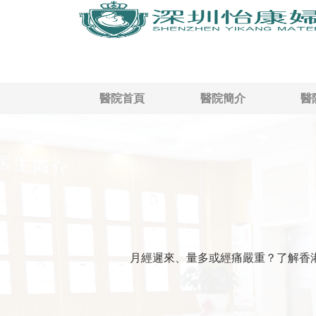
醫院首頁
醫院簡介
醫
月經遲來、量多或經痛嚴重？了解香