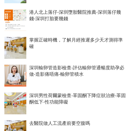
港人北上落仔-深圳墮胎醫院推薦-深圳落仔幾
錢-深圳打胎要幾錢
掌握正確時機，了解月經推遲多少天才測得準
確
深圳輸卵管造影檢查-評估輸卵管通暢度助孕必
做-造影痛唔痛-輸卵管積水
深圳男性荷爾蒙檢查-睪固酮下降症狀治療-睪固
酮低下-性功能障礙
去醫院做人工流產前要空腹嗎