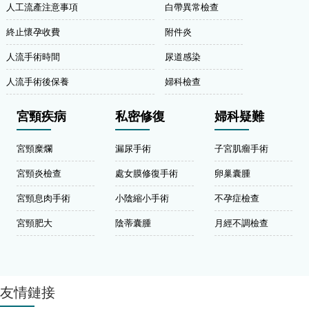
人工流產注意事項
白帶異常檢查
終止懷孕收費
附件炎
人流手術時間
尿道感染
人流手術後保養
婦科檢查
宮頸疾病
私密修復
婦科疑難
宮頸糜爛
漏尿手術
子宮肌瘤手術
宮頸炎檢查
處女膜修復手術
卵巢囊腫
宮頸息肉手術
小陰縮小手術
不孕症檢查
宮頸肥大
陰蒂囊腫
月經不調檢查
友情鏈接