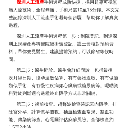
深圳人工流產
手術過程成熟快捷，採用超導可視無
痛人流技術，全程無痛，手術只需10至15分鐘。本文完
整記錄深圳人工流產手術嘅每個步驟，幫助你了解真實
過程。
深圳人工流產手術過程第一步：到院登記。到達深
圳正規婦產專科醫院後掛號登記，護士會核對預約資
料，帶你去見醫生。建議提前預約，可以節省等候時
間。
第二步：醫生問診。醫生會詳細問診，包括最後一
次月經日期、懷孕週數估算、有冇藥物過敏、有冇做過
類似手術、有冇慢性疾病如心臟病或糖尿病等。呢啲資
料對於判斷適合邊種終止懷孕方式非常關鍵。
第三步：術前檢查。超聲波檢查確認宮內懷孕、排
除宮外孕、計算懷孕週數。抽血檢查血常規、凝血功
能、傳染病篩查。心電圖評估麻醉風險。全部檢查約
1.5至2小時。