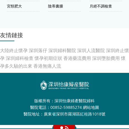
宮頸肥大
陰蒂囊腫
月經不調檢查
友情鏈接
大陸終止懷孕
深圳落仔
深圳婦科醫院
深圳人流醫院
深圳終止懷
孕
深圳婦科檢查
懷孕初期症狀
香港藥流費用
深圳墮胎費用
懷
孕多久驗的出來
香港無痛人流
版權所有：深圳怡康婦產醫院婦科
醫院電話：00852-59885274
網站地圖
醫院地址：廣東省深圳市羅湖區紅桂路1018號