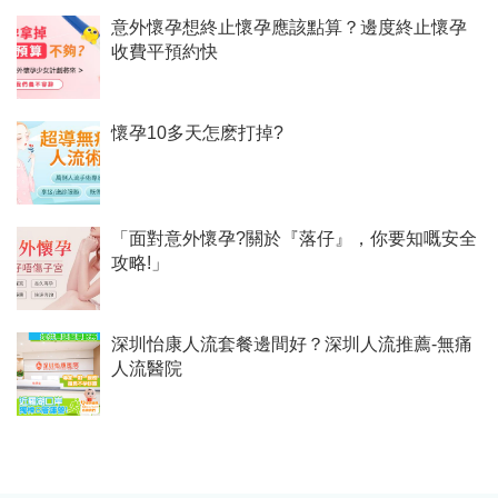
意外懷孕想終止懷孕應該點算？邊度終止懷孕
收費平預約快
懷孕10多天怎麽打掉?
「面對意外懷孕?關於『落仔』，你要知嘅安全
攻略!」
深圳怡康人流套餐邊間好？深圳人流推薦-無痛
人流醫院