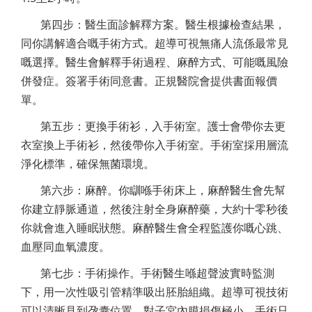
第四步：醫生面診解釋方案。醫生根據檢查結果，
同你講解適合嘅手術方式。超導可視無痛人流係最常見
嘅選擇。醫生會解釋手術過程、麻醉方式、可能嘅風險
併發症。簽署手術同意書。正規醫院會提供書面報價
單。
第五步：更換手術衫，入手術室。護士會帶你去更
衣室換上手術衫，然後帶你入手術室。手術室採用層流
淨化標準，確保無菌環境。
第六步：麻醉。你瞓喺手術床上，麻醉醫生會先幫
你建立靜脈通道，然後注射全身麻醉藥，大約十零秒後
你就會進入睡眠狀態。麻醉醫生會全程監護你嘅心跳、
血壓同血氧濃度。
第七步：手術操作。手術醫生喺超聲波實時監測
下，用一次性吸引管精準吸出胚胎組織。超導可視技術
可以清晰見到孕囊位置，對子宮內膜損傷極小。手術只