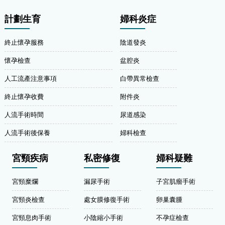
計劃生育
婦科炎症
終止懷孕服務
陰道發炎
懷孕檢查
盆腔炎
人工流產注意事項
白帶異常檢查
終止懷孕收費
附件炎
人流手術時間
尿道感染
人流手術後保養
婦科檢查
宮頸疾病
私密修復
婦科疑難
宮頸糜爛
漏尿手術
子宮肌瘤手術
宮頸炎檢查
處女膜修復手術
卵巢囊腫
宮頸息肉手術
小陰縮小手術
不孕症檢查