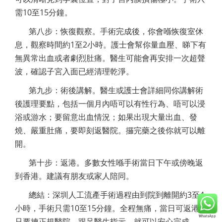
需10至15分鐘。
第八步：恢復觀察。手術完成後，你會喺恢復室休
息，觀察時間約1至2小時。護士會幫你量血壓、睇下有
無異常出血或者劇烈肚痛。醫生可能會再安排一次超聲
波，確認子宮入面已經清理乾淨。
第九步：術後講解。醫生或護士會詳細同你講解術
後護理要點，包括一個月內唔可以有性行為、唔可以浸
浴或游水；要留意出血情況；如果出現大量出血、發
燒、嚴重肚痛，要即刻返醫院。攞完藥之後你就可以離
開。
第十步：返港。多數女性喺手術當日下午或傍晚返
到香港。建議有朋友或家人陪同。
總結：深圳人工流產手術過程由到院到離開約3至4
小時，手術只需10至15分鐘。全程無痛，當日可返港。
只要揀正規醫院，跟足醫生指示，就可以安心完成。