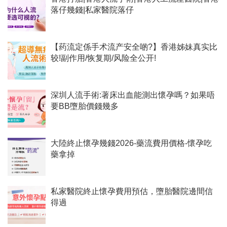
落仔幾錢|私家醫院落仔
【药流定係手术流产安全啲?】香港姊妹真实比
较!副作用/恢复期/风险全公开!
深圳人流手術:著床出血能測出懷孕嗎？如果唔
要BB墮胎價錢幾多
大陸終止懷孕幾錢2026-藥流費用價格-懷孕吃
藥拿掉
私家醫院終止懷孕費用預估，墮胎醫院邊間信
得過