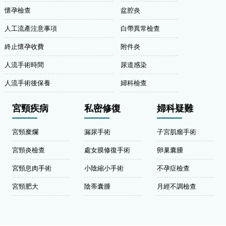
懷孕檢查
盆腔炎
人工流產注意事項
白帶異常檢查
終止懷孕收費
附件炎
人流手術時間
尿道感染
人流手術後保養
婦科檢查
宮頸疾病
私密修復
婦科疑難
宮頸糜爛
漏尿手術
子宮肌瘤手術
宮頸炎檢查
處女膜修復手術
卵巢囊腫
宮頸息肉手術
小陰縮小手術
不孕症檢查
宮頸肥大
陰蒂囊腫
月經不調檢查