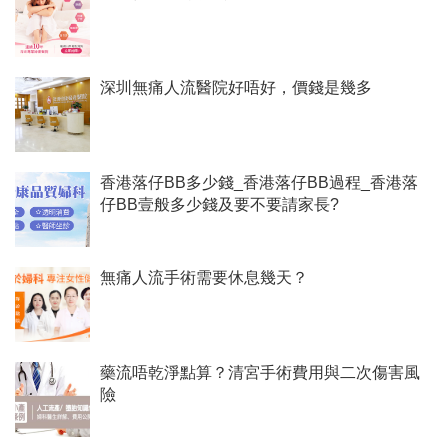
深圳無痛人流醫院好唔好，價錢是幾多
香港落仔BB多少錢_香港落仔BB過程_香港落
仔BB壹般多少錢及要不要請家長?
無痛人流手術需要休息幾天？
藥流唔乾淨點算？清宮手術費用與二次傷害風
險