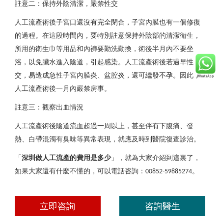
註意二：保持外陰清潔，嚴禁性交
人工流產
術後子宮口還沒有完全閉合，子宮內膜也有一個修復
的過程。在這段時間內，要特別註意保持外陰部的清潔衛生，
所用的衛生巾等用品和內褲要勤洗勤換，術後半月內不要坐
浴，以免臟水進入陰道，引起感染。
人工流產
術後若過早性
交，易造成急性子宮內膜炎、盆腔炎，還可繼發不孕。因此，
人工流產
術後一月內嚴禁房事。
深圳人工流產
註意三：觀察出血情況
人工流產
術後陰道流血超過一周以上，甚至伴有下腹痛、發
熱、白帶混濁有臭味等異常表現，就應及時到醫院復查診治。
「
深圳做人工流產的費用是多少
」，就為大家介紹到這裏了，
如果大家還有什麼不懂的，可以電話咨詢：
。
00852-59885274
深圳人工流產
立即咨詢
咨詢醫生