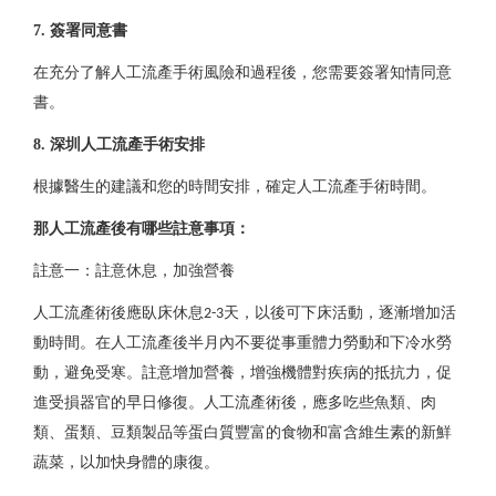
7. 簽署同意書
在充分了解人工流產手術風險和過程後，您需要簽署知情同意
書。
深圳人工流產
8. 深圳人工流產手術安排
根據醫生的建議和您的時間安排，確定人工流產手術時間。
那人工流產後有哪些註意事項：
註意一：註意休息，加強營養
人工流產
術後應臥床休息
天，以後可下床活動，逐漸增加活
2-3
動時間。在
人工流產
後半月內不要從事重體力勞動和下冷水勞
動，避免受寒。註意增加營養，增強機體對疾病的抵抗力，促
進受損器官的早日修復。
人工流產
術後，應多吃些魚類、肉
類、蛋類、豆類製品等蛋白質豐富的食物和富含維生素的新鮮
蔬菜，以加快身體的康復。
深圳人工流產