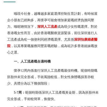
喺現今社會，越嚟越多家庭選擇控制生育計劃，有時候屋
企小朋友已經夠多，再懷孕可能會增加家庭嘅經濟負擔同壓
力。喺呢啲情況下，
深圳人工流產
成為唔少女性嘅選擇。對於
香港嘅女性而言，由於香港嘅醫療資源緊張，前往深圳進行人
工流產成為咗一個便利同經濟嘅選擇。尤其係
深圳怡康婦產醫
院
，以其專業嘅服務同豐富嘅經驗，成為咗許多香港姐妹嘅放
心之選。
一、人工流產嘅合適時機
懷孕12周內係進行深圳人工流產嘅最佳時機。呢個時期嘅
胚胎仲未完全形成，手術風險較低，對女性身體嘅損害亦較
少。具體分為以下幾個階段：
5-7周：
呢個時期係深圳人工流產嘅黃金期，因為胚胎仲未
完全形成，手術較簡單，恢復快。