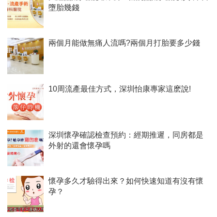
墮胎幾錢
兩個月能做無痛人流嗎?兩個月打胎要多少錢
10周流產最佳方式，深圳怡康專家這麽說!
深圳懷孕確認檢查預約：經期推遲，同房都是
外射的還會懷孕嗎
懷孕多久才驗得出來？如何快速知道有沒有懷
孕？