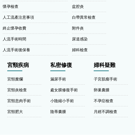
懷孕檢查
盆腔炎
人工流產注意事項
白帶異常檢查
終止懷孕收費
附件炎
人流手術時間
尿道感染
人流手術後保養
婦科檢查
宮頸疾病
私密修復
婦科疑難
宮頸糜爛
漏尿手術
子宮肌瘤手術
宮頸炎檢查
處女膜修復手術
卵巢囊腫
宮頸息肉手術
小陰縮小手術
不孕症檢查
宮頸肥大
陰蒂囊腫
月經不調檢查