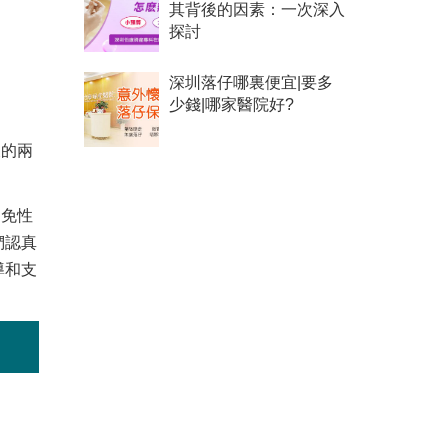
其背後的因素：一次深入
探討
深圳落仔哪裏便宜|要多
少錢|哪家醫院好?
後的兩
避免性
們認真
導和支