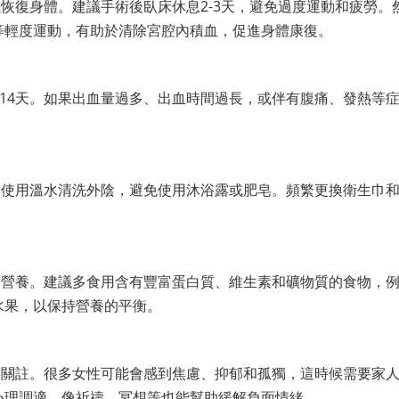
恢復身體。建議手術後臥床休息2-3天，避免過度運動和疲勞。
等輕度運動，有助於清除宮腔內積血，促進身體康復。
-14天。如果出血量過多、出血時間過長，或伴有腹痛、發熱等
天使用溫水清洗外陰，避免使用沐浴露或肥皂。頻繁更換衛生巾
的營養。建議多食用含有豐富蛋白質、維生素和礦物質的食物，
水果，以保持營養的平衡。
要關註。很多女性可能會感到焦慮、抑郁和孤獨，這時候需要家
心理調適，像祈禱、冥想等也能幫助緩解負面情緒。