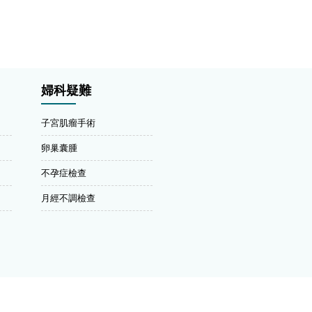
婦科疑難
子宮肌瘤手術
卵巢囊腫
不孕症檢查
月經不調檢查