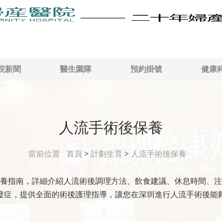
院新聞
醫生園隊
預約掛號
健康
人流手術後保養
當前位置
首頁
>
計劃生育
>
人流手術後保養
養指南，詳細介紹人流術後調理方法、飲食建議、休息時間、注
發症，提供全面的術後護理指導，讓您在深圳進行人流手術後能