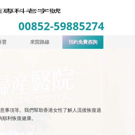
00852-59885274
科普
來院路線
預約免費咨詢
意事項等。我們幫助香港女性了解人流後恢復過
夠順利恢復健康。