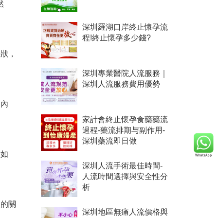
然
深圳羅湖口岸終止懷孕流
程!終止懷孕多少錢?
症狀，
深圳專業醫院人流服務｜
深圳人流服務費用優勢
和內
家計會終止懷孕食藥藥流
過程-藥流排期与副作用-
深圳藥流即日做
例如
深圳人流手術最佳時間-
人流時間選擇與安全性分
析
人的關
深圳地區無痛人流價格與