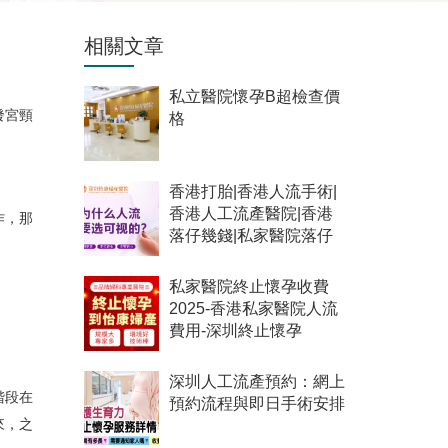
相關文章
私立醫院懷孕B超檢查價
發宮頸
格
香港打胎|香港人流手術|
香港人工流產醫院|香港
作，那
落仔幾錢|私家醫院落仔
私家醫院終止懷孕收費
2025-香港私家醫院人流
費用-深圳終止懷孕
深圳人工流產預約：網上
階段在
預約流程與即日手術安排
來，之