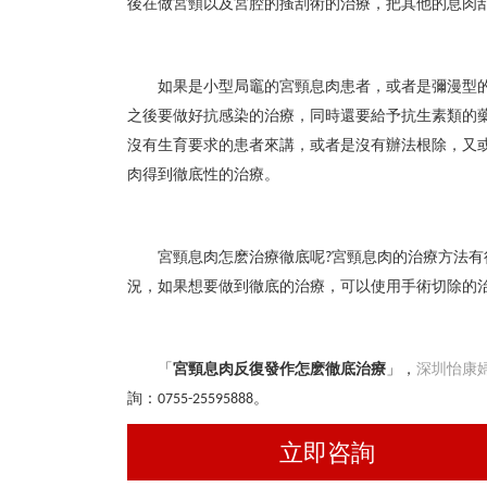
後在做宮頸以及宮腔的搔刮術的治療，把其他的息肉
如果是小型局竈的宮頸息肉患者，或者是彌漫型
之後要做好抗感染的治療，同時還要給予抗生素類的
沒有生育要求的患者來講，或者是沒有辦法根除，又
肉得到徹底性的治療。
宮頸息肉怎麽治療徹底呢
宮頸息肉的治療方法有
?
況，如果想要做到徹底的治療，可以使用手術切除的
「
宮頸息肉反復發作怎麽徹底治療
」，
深圳怡康
詢：
。
0755-25595888
立即咨詢