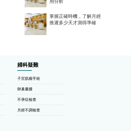
用分析
掌握正確時機，了解月經
推遲多少天才測得準確
婦科疑難
子宮肌瘤手術
卵巢囊腫
不孕症檢查
月經不調檢查