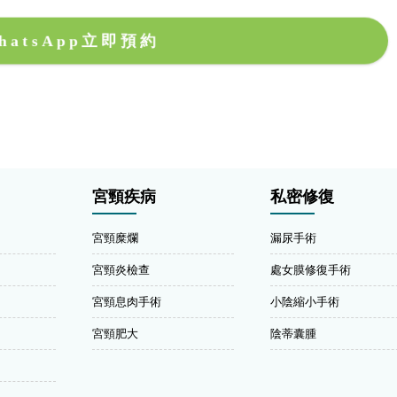
hatsApp立即預約
宮頸疾病
私密修復
宮頸糜爛
漏尿手術
宮頸炎檢查
處女膜修復手術
宮頸息肉手術
小陰縮小手術
宮頸肥大
陰蒂囊腫