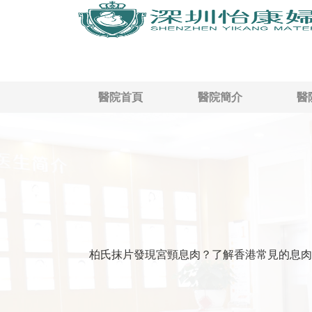
醫院首頁
醫院簡介
醫
柏氏抹片發現宮頸息肉？了解香港常見的息肉