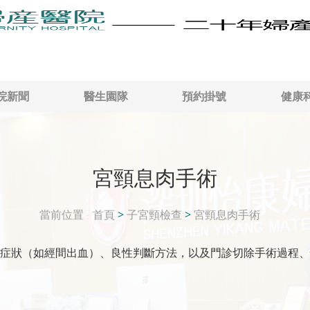
院新聞
醫生園隊
預約掛號
健康
宮頸息肉手術
當前位置
首頁
>
子宮頸檢查
>
宮頸息肉手術
症狀（如經間出血）、良性判斷方法，以及門診切除手術過程、