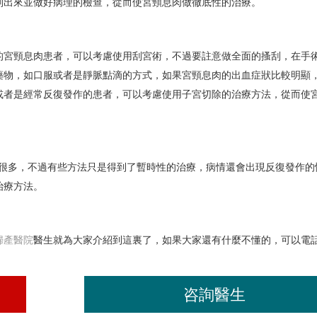
刮出來並做好病理的檢查，從而使宮頸息肉做徹底性的治療。
的宮頸息肉患者，可以考慮使用刮宮術，不過要註意做全面的搔刮，在手
藥物，如口服或者是靜脈點滴的方式，如果宮頸息肉的出血症狀比較明顯
或者是經常反復發作的患者，可以考慮使用子宮切除的治療方法，從而使
很多，不過有些方法只是得到了暫時性的治療，病情還會出現反復發作的
治療方法。
婦產醫院
醫生就為大家介紹到這裏了，如果大家還有什麼不懂的，可以電
咨詢醫生