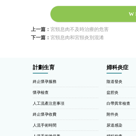
W
上一篇：
宮頸息肉不及時治療的危害
下一篇：
宮頸息肉和宮頸炎別混淆
計劃生育
婦科炎症
終止懷孕服務
陰道發炎
懷孕檢查
盆腔炎
人工流產注意事項
白帶異常檢查
終止懷孕收費
附件炎
人流手術時間
尿道感染