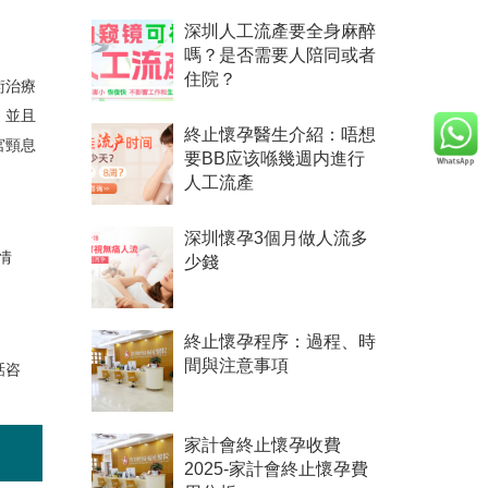
深圳人工流產要全身麻醉
嗎？是否需要人陪同或者
住院？
術治療
，並且
終止懷孕醫生介紹：唔想
宮頸息
要BB应该喺幾週内進行
人工流產
深圳懷孕3個月做人流多
情
少錢
終止懷孕程序：過程、時
間與注意事項
話咨
家計會終止懷孕收費
2025-家計會終止懷孕費