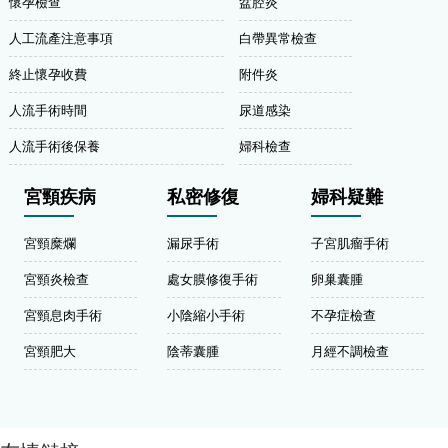
懷孕檢查
盆腔炎
人工流產注意事項
白帶異常檢查
終止懷孕收費
附件炎
人流手術時間
尿道感染
人流手術後保養
婦科檢查
宮頸疾病
私密修復
婦科疑難
宮頸糜爛
漏尿手術
子宮肌瘤手術
宮頸炎檢查
處女膜修復手術
卵巢囊腫
宮頸息肉手術
小陰縮小手術
不孕症檢查
宮頸肥大
陰蒂囊腫
月經不調檢查