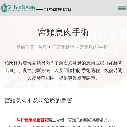
宮頸息肉手術
當前位置
首頁
>
子宮頸檢查
>
宮頸息肉手術
柏氏抹片發現宮頸息肉？了解香港常見的息肉症狀（如經間
出血）、良性判斷方法，以及門診切除手術過程、恢復時間
與復發可能性。提供專業處理建議。
宮頸息肉不及時治療的危害
深圳怡康婦產醫院
醫生介紹，宮頸息肉屬於高發常見的一