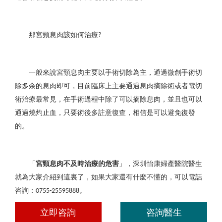
那宮頸息肉該如何治療
?
一般來說宮頸息肉主要以手術切除為主，通過微創手術切
除多余的息肉即可，目前臨床上主要通過息肉摘除術或者電切
術治療最常見，在手術過程中除了可以摘除息肉，並且也可以
通過燒灼止血，只要術後多註意復查，相信是可以避免復發
的。
「
宮頸息肉不及時治療的危害
」，深圳怡康婦產醫院醫生
就為大家介紹到這裏了，如果大家還有什麼不懂的，可以電話
咨詢：
。
0755-25595888
立即咨詢
咨詢醫生