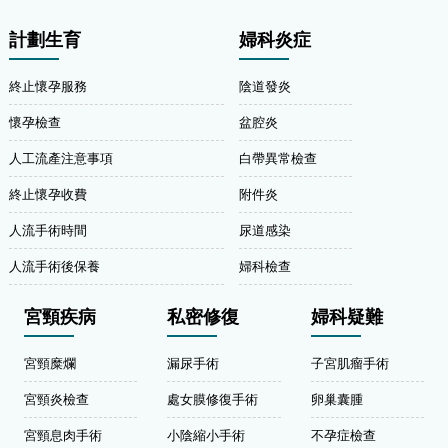
計劃生育
婦科炎症
終止懷孕服務
陰道發炎
懷孕檢查
盆腔炎
人工流產注意事項
白帶異常檢查
終止懷孕收費
附件炎
人流手術時間
尿道感染
人流手術後保養
婦科檢查
宮頸疾病
私密修復
婦科疑難
宮頸糜爛
漏尿手術
子宮肌瘤手術
宮頸炎檢查
處女膜修復手術
卵巢囊腫
宮頸息肉手術
小陰縮小手術
不孕症檢查