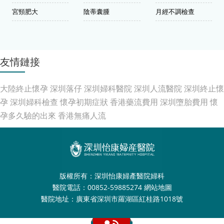
宮頸肥大
陰蒂囊腫
月經不調檢查
友情鏈接
大陸終止懷孕
深圳落仔
深圳婦科醫院
深圳人流醫院
深圳終止懷
孕
深圳婦科檢查
懷孕初期症狀
香港藥流費用
深圳墮胎費用
懷
孕多久驗的出來
香港無痛人流
版權所有：深圳怡康婦產醫院婦科
醫院電話：00852-59885274
網站地圖
醫院地址：廣東省深圳市羅湖區紅桂路1018號