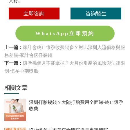
支持。
立即咨詢
咨詢醫生
WhatsApp立即預約
上一篇：
家計會終止懷孕收費幾多？對比深圳人流價格與服
務差異-家計會落仔幾錢
下一篇：
懷孕幾個月不能拿掉？大月份引產的風險與法律限
制-懷孕中期墮胎
相關文章
深圳打胎幾錢？大陸打胎費用全面睇-終止懷孕
收費
終止懷孕手術選綜合醫院還是專科醫院