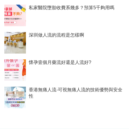
私家醫院墮胎收費系幾多？預算5千夠用嗎
深圳做人流的流程是怎樣啊
懷孕壹個月藥流好還是人流好?
香港無痛人流-可視無痛人流的技術優勢與安全
性