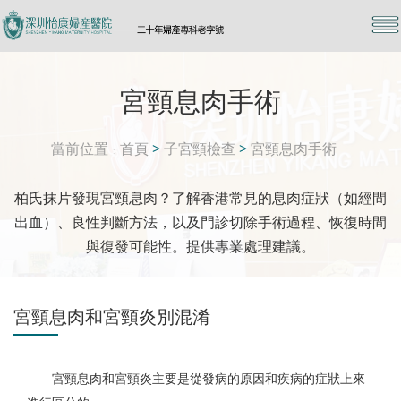
宮頸息肉手術
當前位置
首頁
>
子宮頸檢查
>
宮頸息肉手術
柏氏抹片發現宮頸息肉？了解香港常見的息肉症狀（如經間
出血）、良性判斷方法，以及門診切除手術過程、恢復時間
與復發可能性。提供專業處理建議。
宮頸息肉和宮頸炎別混淆
宮頸息肉和宮頸炎主要是從發病的原因和疾病的症狀上來