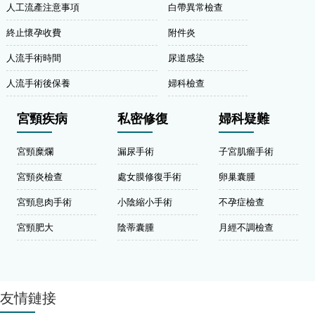
人工流產注意事項
白帶異常檢查
終止懷孕收費
附件炎
人流手術時間
尿道感染
人流手術後保養
婦科檢查
宮頸疾病
私密修復
婦科疑難
宮頸糜爛
漏尿手術
子宮肌瘤手術
宮頸炎檢查
處女膜修復手術
卵巢囊腫
宮頸息肉手術
小陰縮小手術
不孕症檢查
宮頸肥大
陰蒂囊腫
月經不調檢查
友情鏈接