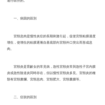
進行區分的。
一、病因的區別
宮頸息肉是慢性炎症的長期刺激引起，促使宮頸粘膜過度
增生，使增生的粘膜逐漸自基底部向宮頸外口突出而形成息
肉。
宮頸炎是育齡女的常見病，急性宮頸炎常與急性子宮內膜
炎或急性陰道炎同時存在，但以慢性宮頸炎多見。宮頸炎的種
類有宮頸糜爛、宮頸息肉、宮頸肥大、宮頸囊腫等。
二、症狀的區別