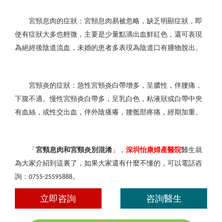
宮頸息肉的症狀：宮頸息肉易被忽略，缺乏明顯症狀，即
使有症狀大多也輕微，主要是少量點滴出血鮮紅色，還可表現
為絕經後陰道流血，未婚的患者多表現為陰道口有腫物脫出。
宮頸炎的症狀：急性宮頸炎白帶增多，呈膿性，伴腰痛，
下腹不適。慢性宮頸炎白帶多，呈乳白色，粘液狀或白帶中夾
有血絲，或性交出血，伴外陰瘙癢，腰骶部疼痛，經期加重。
「
宮頸息肉和宮頸炎別混淆
」，
深圳怡康婦產醫院
醫生就
為大家介紹到這裏了，如果大家還有什麼不懂的，可以電話咨
詢：
。
0755-25595888
立即咨詢
咨詢醫生