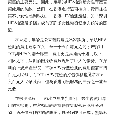
頸癌的主要元兇。因此，定期的HPV檢測是女性守護宮
頸健康的防線。然而，在香港進行這項檢測，費用往往
讓不少女性感到壓力。「香港HPV檢測幾錢」與「深圳
HPV檢查幾多錢」成為了許多女性權衡健康與預算的關
鍵。
在香港，無論是公立醫院還是私家診所，單項HPV
檢測的費用通常在八百至一千五百港元之間；若採用
TCT與HPV的聯合篩查，費用更是高達兩千港元以上。
相比之下，深圳的醫療收費展現出了巨大的優勢。在深
圳的正規婦產醫院，單項HPV分型檢測的費用僅需三四
百元人民幣，而TCT+HPV雙檢的打包價格也通常在五
六百元人民幣以內，僅為香港同類服務的三分之一甚至
更低。
在檢測流程上，兩地並無本質區別。醫生會使用專
用的宮頸刷，在宮頸口輕輕旋轉採集脫落細胞與分泌
物，過程僅有輕微的酸脹感，幾分鐘即可完成，無需麻