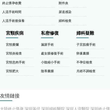
終止懷孕收費
附件炎
人流手術時間
尿道感染
人流手術後保養
婦科檢查
宮頸疾病
私密修復
婦科疑難
宮頸糜爛
漏尿手術
子宮肌瘤手術
宮頸炎檢查
處女膜修復手術
卵巢囊腫
宮頸息肉手術
小陰縮小手術
不孕症檢查
宮頸肥大
陰蒂囊腫
月經不調檢查
友情鏈接
大陸終止懷孕
深圳落仔
深圳婦科醫院
深圳人流醫院
深圳終止懷