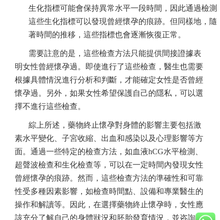
生化指標可能會保持異常水平一段時間，因此通過檢測
這些生化指標可以發現曾經懷孕的痕跡。但同樣地，隨
著時間的推移，這些指標也會逐漸恢復正常。
需要註意的是，這些檢查方法只能提供間接證據表
明女性曾經懷孕過。即使進行了這些檢查，醫生也需要
根據具體情況進行分析和判斷，才能確定女性是否曾經
懷孕過。另外，如果女性希望保護自己的隱私，可以選
擇不進行這些檢查。
綜上所述，藥物終止懷孕對身體的影響主要包括激
素水平變化、子宮收縮、出血和感染以及心理影響等方
面。通過一些特定的檢查方法，如血液hCG水平檢測、
超聲波檢查和生化檢查等，可以在一定時間內發現女性
曾經懷孕的痕跡。然而，這些檢查方法的準確性和可靠
性受多種因素影響，如檢查時間點、設備和專業醫生的
操作和解讀等。因此，在選擇藥物終止懷孕時，女性應
該充分了解自己的身體狀況和胚胎發育情況，並咨詢專