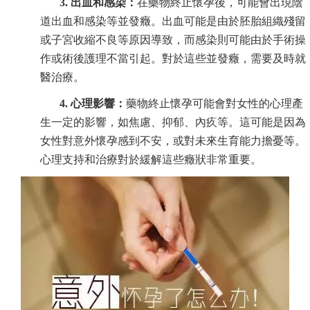
3. 出血和感染：
在藥物終止懷孕後，可能會出現陰
道出血和感染等並發癥。出血可能是由於胚胎組織殘留
或子宮收縮不良等原因導致，而感染則可能由於手術操
作或術後護理不當引起。對於這些並發癥，需要及時就
醫治療。
4. 心理影響：
藥物終止懷孕可能會對女性的心理產
生一定的影響，如焦慮、抑郁、內疚等。這可能是因為
女性對意外懷孕感到不安，或對未來生育能力擔憂等。
心理支持和治療對於緩解這些癥狀非常重要。