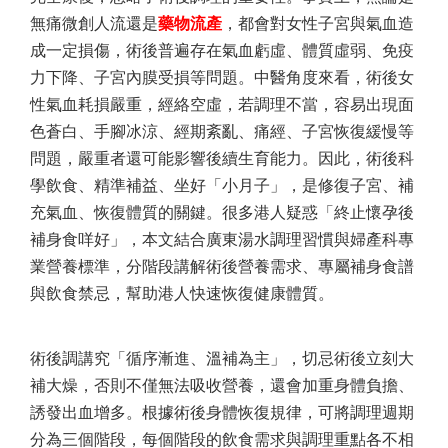
無痛微創人流還是
藥物流產
，都會對女性子宮與氣血造
成一定損傷，術後普遍存在氣血虧虛、體質虛弱、免疫
力下降、子宮內膜受損等問題。中醫角度來看，術後女
性氣血耗損嚴重，經絡空虛，若調理不當，容易出現面
色蒼白、手腳冰涼、經期紊亂、痛經、子宮恢復緩慢等
問題，嚴重者還可能影響後續生育能力。因此，術後科
學飲食、精準補益、坐好「小月子」，是修復子宮、補
充氣血、恢復體質的關鍵。很多港人疑惑「終止懷孕後
補身食咩好」，本文結合廣東湯水調理習慣與婦產科專
業營養標準，分階段講解術後營養需求、專屬補身食譜
與飲食禁忌，幫助港人快速恢復健康體質。
術後調講究「循序漸進、溫補為主」，切忌術後立刻大
補大燥，否則不僅無法吸收營養，還會加重身體負擔、
誘發出血增多。根據術後身體恢復規律，可將調理週期
分為三個階段，每個階段的飲食需求與調理重點各不相