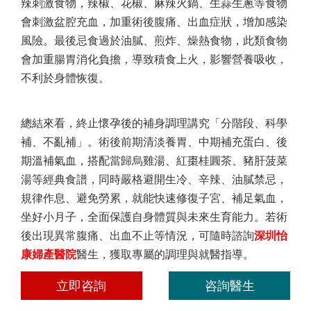
辣刺激食物，辣椒、花椒、麻辣火鍋、生蒜生蔥等食物
會刺激盆腔充血，加重術後腹痛、出血症狀，增加感染
風險。最後忌食過於油膩、煎炸、燥熱食物，此類食物
會加重腸胃消化負擔，導致積食上火，影響營養吸收，
不利於身體恢復。
總結來看，終止懷孕後的補身調理講究「分階段、科學
補、不亂補」。術後前期清淡養胃、中期補充蛋白、後
期溫補氣血，搭配當歸烏雞湯、紅棗桂圓茶、豬肝菠菜
湯等經典食譜，同時嚴格避開生冷、辛辣、油膩禁忌，
規律作息、避免勞累，就能快速修復子宮、補足氣血，
坐好小月子，全面保護自身體質與未來生育能力。若術
後出現異常腹痛、出血不止等情況，可隨時諮詢
深圳怡
康婦產醫院
醫生，獲取專屬的調理與就醫指導。
立即咨詢
咨詢醫生