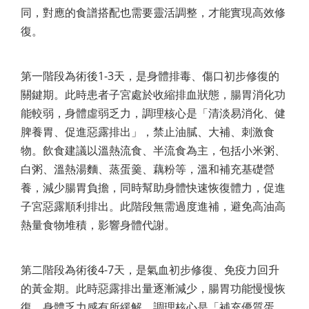
同，對應的食譜搭配也需要靈活調整，才能實現高效修
復。
第一階段為術後1-3天，是身體排毒、傷口初步修復的
關鍵期。此時患者子宮處於收縮排血狀態，腸胃消化功
能較弱，身體虛弱乏力，調理核心是「清淡易消化、健
脾養胃、促進惡露排出」，禁止油膩、大補、刺激食
物。飲食建議以溫熱流食、半流食為主，包括小米粥、
白粥、溫熱湯麵、蒸蛋羹、藕粉等，溫和補充基礎營
養，減少腸胃負擔，同時幫助身體快速恢復體力，促進
子宮惡露順利排出。此階段無需過度進補，避免高油高
熱量食物堆積，影響身體代謝。
第二階段為術後4-7天，是氣血初步修復、免疫力回升
的黃金期。此時惡露排出量逐漸減少，腸胃功能慢慢恢
復，身體乏力感有所緩解，調理核心是「補充優質蛋