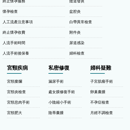
終止懷孕服務
陰道發炎
懷孕檢查
盆腔炎
人工流產注意事項
白帶異常檢查
終止懷孕收費
附件炎
人流手術時間
尿道感染
人流手術後保養
婦科檢查
宮頸疾病
私密修復
婦科疑難
宮頸糜爛
漏尿手術
子宮肌瘤手術
宮頸炎檢查
處女膜修復手術
卵巢囊腫
宮頸息肉手術
小陰縮小手術
不孕症檢查
宮頸肥大
陰蒂囊腫
月經不調檢查