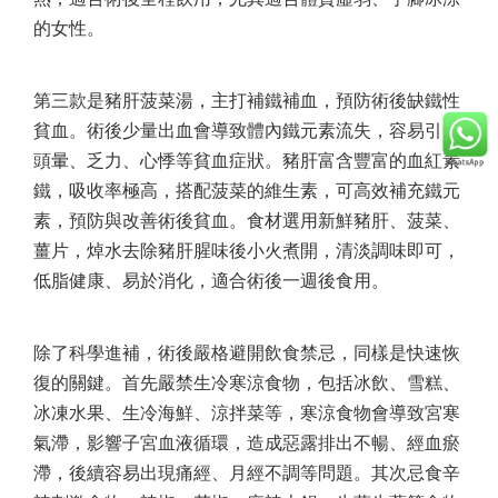
的女性。
第三款是豬肝菠菜湯，主打補鐵補血，預防術後缺鐵性
貧血。術後少量出血會導致體內鐵元素流失，容易引發
頭暈、乏力、心悸等貧血症狀。豬肝富含豐富的血紅素
鐵，吸收率極高，搭配菠菜的維生素，可高效補充鐵元
素，預防與改善術後貧血。食材選用新鮮豬肝、菠菜、
薑片，焯水去除豬肝腥味後小火煮開，清淡調味即可，
低脂健康、易於消化，適合術後一週後食用。
除了科學進補，術後嚴格避開飲食禁忌，同樣是快速恢
復的關鍵。首先嚴禁生冷寒涼食物，包括冰飲、雪糕、
冰凍水果、生冷海鮮、涼拌菜等，寒涼食物會導致宮寒
氣滯，影響子宮血液循環，造成惡露排出不暢、經血瘀
滯，後續容易出現痛經、月經不調等問題。其次忌食辛