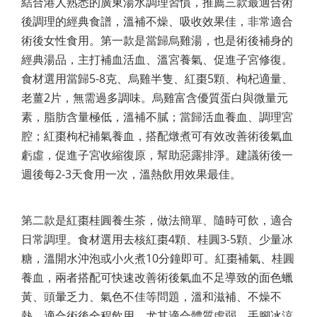
結合港人熟悉的廣東湯水調理習慣，推薦三款最適合術
後調理的經典食譜，溫補不燥、吸收效果佳，非常適合
術後女性食用。第一款是當歸烏雞湯，也是術後補身的
經典湯品，主打補血活血、溫宮養氣、促進子宮修復。
食材選用當歸5-8克、烏雞半隻、紅棗5顆、枸杞適量、
老薑2片，無需過多調味。烏雞富含優質蛋白與微量元
素，脂肪含量極低，溫補不膩；當歸活血養血、調理宮
腔；紅棗枸杞補氣養血，搭配燉煮可有效改善術後氣血
虧虛，促進子宮收縮復原，幫助惡露排淨。建議術後一
週後每2-3天食用一次，溫熱飲用效果最佳。
第二款是紅棗桂圓養生茶，做法簡單、隨時可飲，適合
日常調理。食材選用去核紅棗4顆、桂圓3-5顆、少量冰
糖，溫開水沖泡或小火煮10分鐘即可。紅棗補氣、桂圓
養血，兩者搭配可快速改善術後氣血不足導致的面色蠟
黃、頭暈乏力、氣色不佳等問題，溫和滋補、不燥不
熱，適合術後全程飲用，尤其適合體質虛弱、手腳冰涼