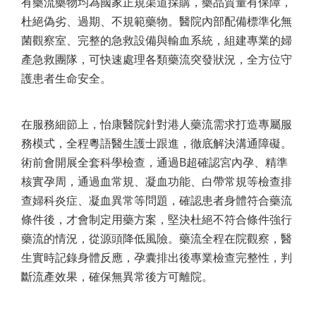
有藥流藥物均為國家正規渠道採購，藥品質量有保障，
杜絕偽劣、過期、不規範藥物。醫院內部配備標準化無
菌觀察室、完整的急救設備與輸血系統，組建專業的婦
產急救團隊，可快速處理各類藥流突發狀況，全方位守
護患者生命安全。
在服務細節上，怡康醫院針對港人藥流需求打造專屬服
務模式，全程粵語醫生護士跟進，徹底解決溝通障礙。
術前會開展全套科學檢查，通過B超確認宮內孕、精準
核實孕周，通過血常規、凝血功能、白帶常規等檢查排
查婦科炎症、凝血異常等問題，確認患者身體符合藥流
條件後，才會制定用藥方案，堅決杜絕不符合條件強行
藥流的情況，從源頭降低風險。藥流全程在院觀察，醫
生實時記錄身體反應，孕囊排出後專業檢查完整性，判
斷流產效果，確保無異常後方可離院。