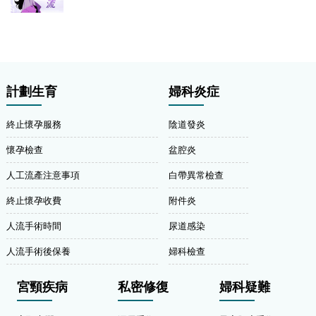
計劃生育
婦科炎症
終止懷孕服務
陰道發炎
懷孕檢查
盆腔炎
人工流產注意事項
白帶異常檢查
終止懷孕收費
附件炎
人流手術時間
尿道感染
人流手術後保養
婦科檢查
宮頸疾病
私密修復
婦科疑難