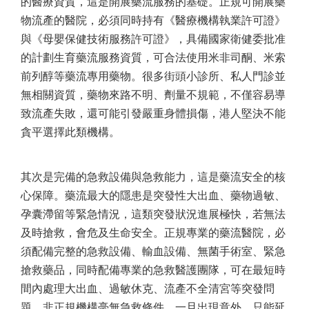
的醫療資質，這是開展藥流服務的基礎。正規可開展藥
物流產的醫院，必須同時持有《醫療機構執業許可證》
與《母嬰保健技術服務許可證》，具備國家衛健委批准
的計劃生育藥流服務資質，可合法使用米非司酮、米索
前列醇等藥流專用藥物。很多街頭小診所、私人門診並
無相關資質，藥物來路不明、劑量不規範，不僅容易導
致流產失敗，還可能引發嚴重身體損傷，港人堅決不能
貪平選擇此類機構。
其次是完備的急救設備與急救能力，這是藥流安全的核
心保障。藥流最大的隱患是突發性大出血、藥物過敏、
孕囊滯留等緊急情況，這類突發狀況進展極快，若無法
及時搶救，會危及生命安全。正規專業的藥流醫院，必
須配備完整的急救設備、輸血設備、無菌手術室、緊急
搶救藥品，同時配備專業的急救醫護團隊，可在最短時
間內處理大出血、過敏休克、流產不全清宮等突發問
題。非正規機構毫無急救條件，一旦出現意外，只能延