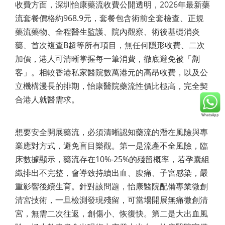
收費方面，深圳怡康藥流收費公開透明，2026年最新藥
流套餐價格約968.9元，套餐包含術前全套檢查、正規
藥流藥物、全程醫生監護、院內觀察、術後基礎消炎
藥、首次複查B超等所有項目，無任何隱形收費、二次
加價，港人可清晰掌握每一筆消費，徹底避免被「劏
客」。相較香港私家醫院數萬港元的高昂收費，以及公
立機構漫長的排期，怡康醫院藥流性價比極高，完全契
合港人就醫需求。
想要安全開展藥流，必須清晰認知藥流的潛在風險與專
業應對方式，避免盲目樂觀。第一是流產不全風險，臨
床數據顯示，藥流存在10%-25%的殘留概率，若孕囊組
織排出不完整，會導致持續出血、腹痛、子宮感染，嚴
重影響後續生育。針對該問題，怡康醫院配備專業微創
清宮技術，一旦檢測發現殘留，可當場開展無痛微創清
宮，無需二次往返，創傷小、恢復快。第二是大出血風