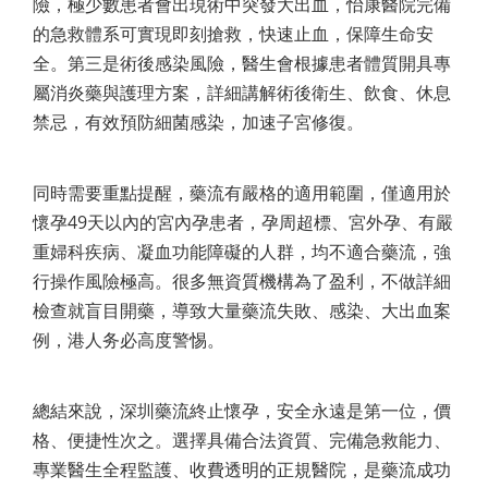
險，極少數患者會出現術中突發大出血，怡康醫院完備
的急救體系可實現即刻搶救，快速止血，保障生命安
全。第三是術後感染風險，醫生會根據患者體質開具專
屬消炎藥與護理方案，詳細講解術後衛生、飲食、休息
禁忌，有效預防細菌感染，加速子宮修復。
同時需要重點提醒，藥流有嚴格的適用範圍，僅適用於
懷孕49天以內的宮內孕患者，孕周超標、宮外孕、有嚴
重婦科疾病、凝血功能障礙的人群，均不適合藥流，強
行操作風險極高。很多無資質機構為了盈利，不做詳細
檢查就盲目開藥，導致大量藥流失敗、感染、大出血案
例，港人务必高度警惕。
總結來說，深圳藥流終止懷孕，安全永遠是第一位，價
格、便捷性次之。選擇具備合法資質、完備急救能力、
專業醫生全程監護、收費透明的正規醫院，是藥流成功