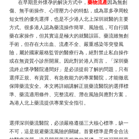
在早期意外懷孕的解決方式中，
藥物流產
因為無創
傷、無手術操作、心理壓力小的特點，成為眾多孕周較
短女性的優先選擇，也是不少港人北上深圳就醫的主要
方式。很多港人認為藥流操作簡單、風險低，可自行購
藥在家操作，但其實這是極大的就醫誤區。藥流雖無創
手術，但存在大出血、流產不全、嚴重感染等突發風
險，屬於國家嚴格監管的醫療行為，絕對禁止私自操作
或在無資質小診所開展。因此對於港人而言，「深圳藥
流終止懷孕醫院邊間好」是必須提前了解的問題，只有
選擇正規、有資質、有急救能力的專業醫院，才能徹底
保障藥流安全。本文將詳細講解正規藥流醫院的選擇標
準、藥流適用條件、完整流程、潛在風險與應對方案，
為港人北上藥流提供專業安全指引。
選擇深圳藥流醫院，必須嚴格遵循三大核心標準，缺一
不可，這是規避藥流風險的關鍵。首要標準是齊全合法