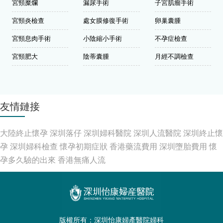
宮頸糜爛
漏尿手術
子宮肌瘤手術
宮頸炎檢查
處女膜修復手術
卵巢囊腫
宮頸息肉手術
小陰縮小手術
不孕症檢查
宮頸肥大
陰蒂囊腫
月經不調檢查
友情鏈接
大陸終止懷孕
深圳落仔
深圳婦科醫院
深圳人流醫院
深圳終止懷
孕
深圳婦科檢查
懷孕初期症狀
香港藥流費用
深圳墮胎費用
懷
孕多久驗的出來
香港無痛人流
版權所有：深圳怡康婦產醫院婦科