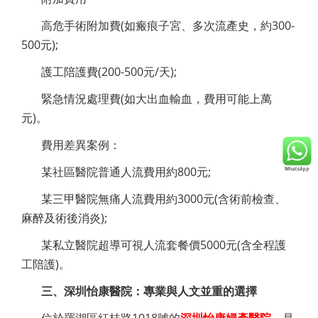
高危手術附加費(如瘢痕子宮、多次流產史，約300-
500元);
護工陪護費(200-500元/天);
緊急情況處理費(如大出血輸血，費用可能上萬
元)。
費用差異案例：
某社區醫院普通人流費用約800元;
某三甲醫院無痛人流費用約3000元(含術前檢查、
麻醉及術後消炎);
某私立醫院超導可視人流套餐價5000元(含全程護
工陪護)。
三、深圳怡康醫院：專業與人文並重的選擇
位於羅湖區紅桂路1018號的
深圳怡康婦產醫院
，是