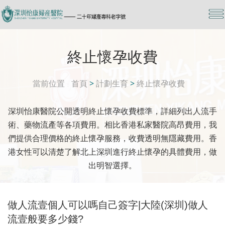
終止懷孕收費
當前位置
首頁
>
計劃生育
>
終止懷孕收費
深圳怡康醫院公開透明終止懷孕收費標準，詳細列出人流手
術、藥物流產等各項費用。相比香港私家醫院高昂費用，我
們提供合理價格的終止懷孕服務，收費透明無隱藏費用。香
港女性可以清楚了解北上深圳進行終止懷孕的具體費用，做
出明智選擇。
做人流壹個人可以嗎自己簽字|大陸(深圳)做人
流壹般要多少錢?