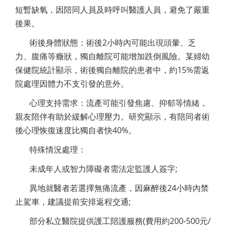
短暫缺氧，因陪同人員及時呼叫醫護人員，避免了嚴重
後果。
術後身體狀態：術後2小時內可能出現頭暈、乏
力、腹痛等癥狀，獨自離院可能增加跌倒風險。某婦幼
保健院統計顯示，術後獨自離院的患者中，約15%需返
院處理因體力不支引發的意外。
心理支持需求：流產可能引發焦慮、抑郁等情緒，
親友陪伴有助於緩解心理壓力。研究顯示，有陪同者術
後心理恢復速度比獨自者快40%。
特殊情況處理：
未成年人或智力障礙者需法定監護人簽字;
異地就醫者若選擇無痛流產，因麻醉後24小時內禁
止駕車，建議提前安排返程交通;
部分私立醫院提供護工陪護服務(費用約200-500元/