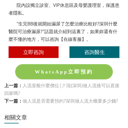
院內設獨立診室、VIP休息區及母嬰護理室，保護患
者隱私。
"生完BB後就開始漏尿了怎麼治療比較好?深圳什麼
醫院可治療漏尿?"話題就介紹到這裏了，如果妳還有什
麼不懂的地方，可以咨詢【在線客服】。
立即咨詢
咨詢醫生
WhatsApp立即預約
上一篇：
人流壹般什麼價位|大陸(深圳)做人流後可以直接
回家嗎?
下一篇：
做人流是否需要預約?深圳做人流大概要多少錢?
相關文章