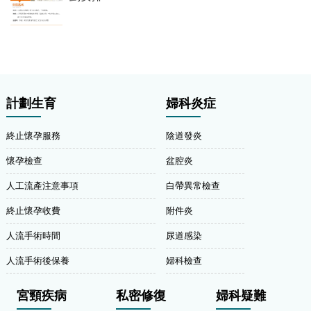
計劃生育
婦科炎症
終止懷孕服務
陰道發炎
懷孕檢查
盆腔炎
人工流產注意事項
白帶異常檢查
終止懷孕收費
附件炎
人流手術時間
尿道感染
人流手術後保養
婦科檢查
宮頸疾病
私密修復
婦科疑難