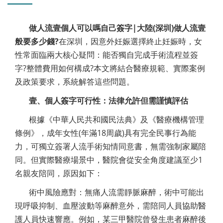
做人流壹個人可以嗎自己簽字|大陸(深圳)做人流壹
般要多少錢?
在深圳，因意外妊娠選擇終止妊娠時，女
性常面臨兩大核心疑問：能否獨自完成手術流程並簽
字?整體費用如何構成?本文將結合醫療規範、實際案例
及政策要求，系統解答這些問題。
壹、個人簽字可行性：法律允許但需謹慎評估
根據《中華人民共和國民法典》及《醫療機構管理
條例》，成年女性(年滿18周歲)具有完全民事行為能
力，可獨立簽署人流手術知情同意書，無需強制家屬陪
同。但實際醫療場景中，醫院會從安全角度建議至少1
名親友陪同，原因如下：
術中風險應對：無痛人流需靜脈麻醉，術中可能出
現呼吸抑制、血壓波動等麻醉意外，需陪同人員協助醫
護人員快速響應。例如，某三甲醫院曾發生患者麻醉後