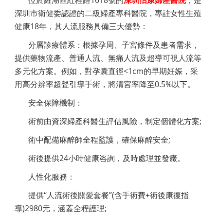
深圳市衛健委認證的二級婦產專科醫院，專註女性生殖
健康18年，其人流服務具備三大優勢：
分層診療體系：根據孕周、子宮條件及患者需求，
提供藥物流產、普通人流、無痛人流及超導可視人流等
多元化方案。例如，對孕囊直徑<1cm的早期妊娠，采
用高分辨率超聲引導手術，將清宮率降至0.5%以下。
安全保障機制：
術前由資深婦產科醫生評估風險，制定個體化方案;
術中配備麻醉師全程監護，確保麻醉安全;
術後提供24小時健康咨詢，及時處理並發癥。
人性化服務：
提供“人流術後關愛套餐”(含手術費+術後康復指
導)2980元，涵蓋全程護理;