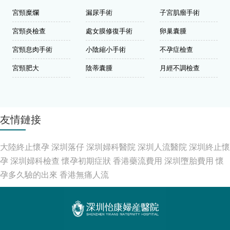
宮頸糜爛
漏尿手術
子宮肌瘤手術
宮頸炎檢查
處女膜修復手術
卵巢囊腫
宮頸息肉手術
小陰縮小手術
不孕症檢查
宮頸肥大
陰蒂囊腫
月經不調檢查
友情鏈接
大陸終止懷孕
深圳落仔
深圳婦科醫院
深圳人流醫院
深圳終止懷
孕
深圳婦科檢查
懷孕初期症狀
香港藥流費用
深圳墮胎費用
懷
孕多久驗的出來
香港無痛人流