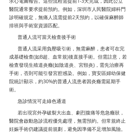
求心電圖報告。這些流程需提前1-3天完成，因此公立
醫院通常要求提前預約。例如，深圳市人民醫院婦科門
診明確規定，無痛人流需提前2天預約，以確保麻醉師
排班與手術室資源匹配。
普通人流可當天檢查後手術
普通人流采用負壓吸引術，無需麻醉，患者可在完
成基礎檢查(如B超、血常規)後直接手術。但需註意，若
檢查發現生殖道炎癥(如陰道炎、宮頸炎)，需先治療再
手術，否則可能引發宮腔感染。例如，寶安區婦幼保健
院統計顯示，約30%的普通人流患者因炎癥需延期手
術。
急診情況可走綠色通道
若出現宮外孕破裂大出血、劇烈腹痛等危急癥狀，
醫院會啟動急診流程優先處理，無需預約。但常規終止
妊娠手術仍建議提前規劃，避免因準備不足增加風險。