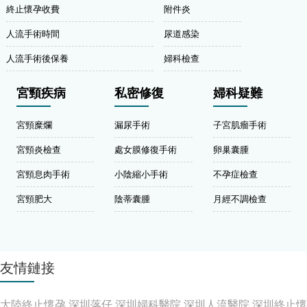
終止懷孕收費
附件炎
人流手術時間
尿道感染
人流手術後保養
婦科檢查
宮頸疾病
私密修復
婦科疑難
宮頸糜爛
漏尿手術
子宮肌瘤手術
宮頸炎檢查
處女膜修復手術
卵巢囊腫
宮頸息肉手術
小陰縮小手術
不孕症檢查
宮頸肥大
陰蒂囊腫
月經不調檢查
友情鏈接
大陸終止懷孕
深圳落仔
深圳婦科醫院
深圳人流醫院
深圳終止懷