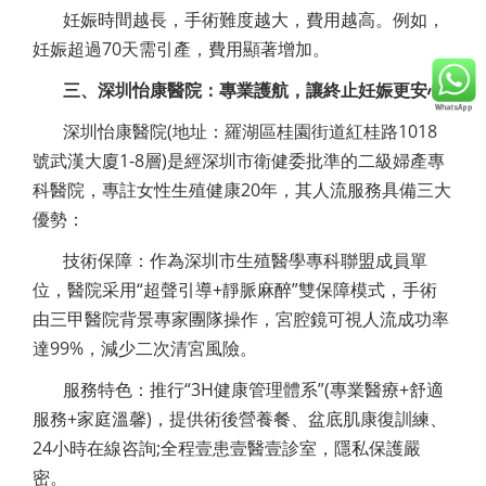
妊娠時間越長，手術難度越大，費用越高。例如，
妊娠超過70天需引產，費用顯著增加。
三、深圳怡康醫院：專業護航，讓終止妊娠更安心
深圳怡康醫院(地址：羅湖區桂園街道紅桂路1018
號武漢大廈1-8層)是經深圳市衛健委批準的二級婦產專
科醫院，專註女性生殖健康20年，其人流服務具備三大
優勢：
技術保障：作為深圳市生殖醫學專科聯盟成員單
位，醫院采用“超聲引導+靜脈麻醉”雙保障模式，手術
由三甲醫院背景專家團隊操作，宮腔鏡可視人流成功率
達99%，減少二次清宮風險。
服務特色：推行“3H健康管理體系”(專業醫療+舒適
服務+家庭溫馨)，提供術後營養餐、盆底肌康復訓練、
24小時在線咨詢;全程壹患壹醫壹診室，隱私保護嚴
密。