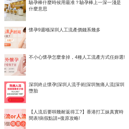
驗孕棒什麼時候用最准？驗孕棒上一深一淺是
什麼意思
懷孕9週喺深圳人工流產價錢系幾多
不小心懷孕怎麼拿掉，4種人工流產方式任妳選!
深圳終止懷孕|深圳人流手術|深圳無痛人流|深圳
墮胎
【人流后要唞幾耐返得工?】香港打工妹真實時
間表!病假點請+復原攻略!