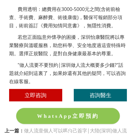
費用透明：總費用在3000-5000元之間(含術前檢
查、手術費、麻醉費、術後康復)，醫保可報銷部分項
目，術前簽訂《費用知情同意書》，無隱性消費。
若您正面臨意外懷孕的困擾，深圳怡康醫院將以專
業醫療與溫暖服務，助您科學、安全地度過這壹特殊時
期。選擇正規醫院，是對自身健康最基本的尊重。
"做人流要不要預約|深圳做人流大概要多少錢?"話
題就介紹到這裏了，如果妳還有其他的疑問，可以咨詢
在線客服。
立即咨詢
咨詢醫生
WhatsApp立即預約
上一篇：
做人流壹個人可以嗎自己簽字|大陸(深圳)做人流