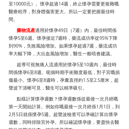
至10000元）。懷孕超過14週，終止懷孕需要更複雜嘅
醫療程序，對身體傷害更大。所以一定要把握最佳時
間。
藥物流產
適用於懷孕49日（7週）內，最佳時間係
懷孕5至6週。懷孕接近7週時，藥流成功率從95%下降
到90%，失敗風險增加。如果懷孕超過7週，藥流成功
率大幅下降，大出血風險增加，醫生一般唔會建議。
超導可視無痛人流適用於懷孕5至10週內，最佳時
間係懷孕6至8週。呢個時期手術難度最低，對子宮嘅損
傷最小。懷孕6至8週時，孕囊直徑約1.5至2.5厘米，超
聲波下清晰可見，醫生可以精準吸引。
點樣計算懷孕週數？懷孕週數係從最後一次月經嘅
第一天開始計算。例如你嘅最後一次月經係1月1日，到
2月5日就係懷孕5週。超聲波檢查可以準確計算出懷孕
週數，同時排除宮外孕。所以確認懷孕後，要盡快去醫