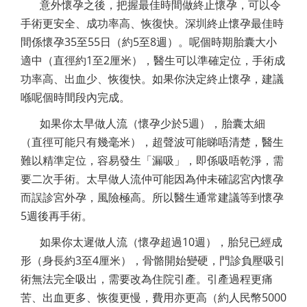
意外懷孕之後，把握最佳時間做終止懷孕，可以令
手術更安全、成功率高、恢復快。深圳終止懷孕最佳時
間係懷孕35至55日（約5至8週）。呢個時期胎囊大小
適中（直徑約1至2厘米），醫生可以準確定位，手術成
功率高、出血少、恢復快。如果你決定終止懷孕，建議
喺呢個時間段內完成。
如果你太早做人流（懷孕少於5週），胎囊太細
（直徑可能只有幾毫米），超聲波可能睇唔清楚，醫生
難以精準定位，容易發生「漏吸」，即係吸唔乾淨，需
要二次手術。太早做人流仲可能因為仲未確認宮內懷孕
而誤診宮外孕，風險極高。所以醫生通常建議等到懷孕
5週後再手術。
如果你太遲做人流（懷孕超過10週），胎兒已經成
形（身長約3至4厘米），骨骼開始變硬，門診負壓吸引
術無法完全吸出，需要改為住院引產。引產過程更痛
苦、出血更多、恢復更慢，費用亦更高（約人民幣5000