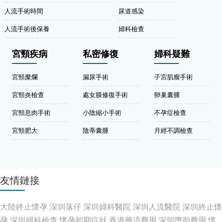
人流手術時間
尿道感染
人流手術後保養
婦科檢查
宮頸疾病
私密修復
婦科疑難
宮頸糜爛
漏尿手術
子宮肌瘤手術
宮頸炎檢查
處女膜修復手術
卵巢囊腫
宮頸息肉手術
小陰縮小手術
不孕症檢查
宮頸肥大
陰蒂囊腫
月經不調檢查
友情鏈接
大陸終止懷孕
深圳落仔
深圳婦科醫院
深圳人流醫院
深圳終止懷
孕
深圳婦科檢查
懷孕初期症狀
香港藥流費用
深圳墮胎費用
懷