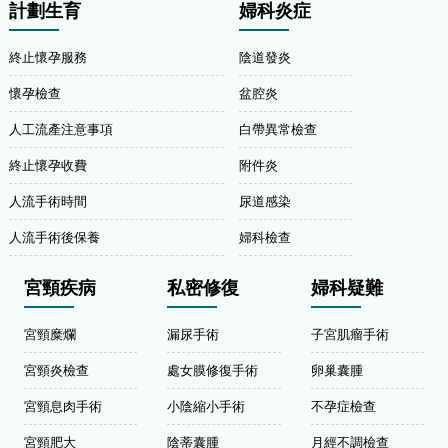
計劃生育
婦科炎症
終止懷孕服務
陰道發炎
懷孕檢查
盆腔炎
人工流產注意事項
白帶異常檢查
終止懷孕收費
附件炎
人流手術時間
尿道感染
人流手術後保養
婦科檢查
宮頸疾病
私密修復
婦科疑難
宮頸糜爛
漏尿手術
子宮肌瘤手術
宮頸炎檢查
處女膜修復手術
卵巢囊腫
宮頸息肉手術
小陰縮小手術
不孕症檢查
宮頸肥大
陰蒂囊腫
月經不調檢查