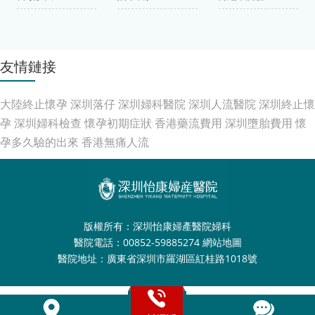
友情鏈接
大陸終止懷孕
深圳落仔
深圳婦科醫院
深圳人流醫院
深圳終止懷
孕
深圳婦科檢查
懷孕初期症狀
香港藥流費用
深圳墮胎費用
懷
孕多久驗的出來
香港無痛人流
版權所有：深圳怡康婦產醫院婦科
醫院電話：00852-59885274
網站地圖
醫院地址：廣東省深圳市羅湖區紅桂路1018號