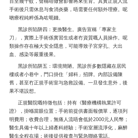
百至幾千蚊，聲稱唔做會影響將來生育。其實正規人流
手術後只需休息与食消炎藥，唔需要任何額外理療。呢
啲療程純粹係為咗呃錢。
黑診所陷阱四：更換醫生。廣告宣稱「專家主
刀」，實際上手術係實習生或者冇資質嘅人員操作。呢
類操作存在極大安全隱患，可能導致子宮穿孔、大出
血、感染等嚴重後果。
黑診所陷阱五：環境簡陋。黑診所多數隱藏在居民
樓或者小巷中，門口掛住「婦科」招牌。內部設備陳
舊，甚至冇正規手術室与急救設備。一旦發生意外，後
果不堪設想。
正規醫院嘅特徵包括：持有《醫療機構執業許可
證》，掛喺當眼位置；手術前提供書面報價單，逐項列
明費用；收費合理，無痛人流唔會低於2000元人民幣；
醫生具備十年以上婦產科經驗；手術室層流淨化，麻醉
醫生全程在場；術後提供複查与緊急聯絡電話。