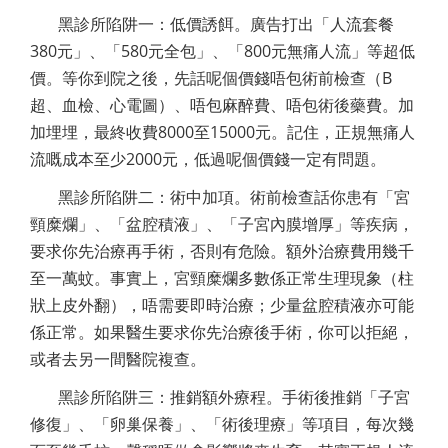
黑診所陷阱一：低價誘餌。廣告打出「人流套餐
380元」、「580元全包」、「800元無痛人流」等超低
價。等你到院之後，先話呢個價錢唔包術前檢查（B
超、血檢、心電圖）、唔包麻醉費、唔包術後藥費。加
加埋埋，最終收費8000至15000元。記住，正規無痛人
流嘅成本至少2000元，低過呢個價錢一定有問題。
黑診所陷阱二：術中加項。術前檢查話你患有「宮
頸糜爛」、「盆腔積液」、「子宮內膜增厚」等疾病，
要求你先治療再手術，否則有危險。額外治療費用幾千
至一萬蚊。事實上，宮頸糜爛多數係正常生理現象（柱
狀上皮外翻），唔需要即時治療；少量盆腔積液亦可能
係正常。如果醫生要求你先治療後手術，你可以拒絕，
或者去另一間醫院複查。
黑診所陷阱三：推銷額外療程。手術後推銷「子宮
修復」、「卵巢保養」、「術後理療」等項目，每次幾