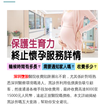
深圳墮胎
醫院收費陷阱層出不窮，尤其係針對唔熟
悉深圳醫療環境嘅港人。黑診所利用低價廣告吸引顧
客，然後通過各種手段加收費用，最終收費高達8000至
15000元人民幣，遠超正規醫院嘅價格。本文詳細揭秘
黑診所嘅五大套路，幫助你安全避坑。