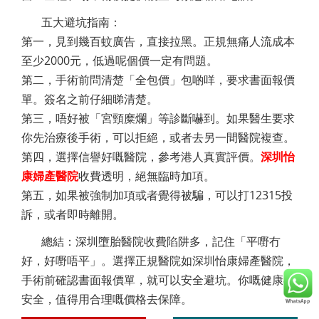
五大避坑指南：
第一，見到幾百蚊廣告，直接拉黑。正規無痛人流成本
至少2000元，低過呢個價一定有問題。
第二，手術前問清楚「全包價」包啲咩，要求書面報價
單。簽名之前仔細睇清楚。
第三，唔好被「宮頸糜爛」等診斷嚇到。如果醫生要求
你先治療後手術，可以拒絕，或者去另一間醫院複查。
第四，選擇信譽好嘅醫院，參考港人真實評價。
深圳怡
康婦產醫院
收費透明，絕無臨時加項。
第五，如果被強制加項或者覺得被騙，可以打12315投
訴，或者即時離開。
總結：深圳墮胎醫院收費陷阱多，記住「平嘢冇
好，好嘢唔平」。選擇正規醫院如深圳怡康婦產醫院，
手術前確認書面報價單，就可以安全避坑。你嘅健康与
安全，值得用合理嘅價格去保障。