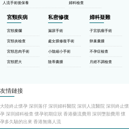
人流手術後保養
婦科檢查
宮頸疾病
私密修復
婦科疑難
宮頸糜爛
漏尿手術
子宮肌瘤手術
宮頸炎檢查
處女膜修復手術
卵巢囊腫
宮頸息肉手術
小陰縮小手術
不孕症檢查
宮頸肥大
陰蒂囊腫
月經不調檢查
友情鏈接
大陸終止懷孕
深圳落仔
深圳婦科醫院
深圳人流醫院
深圳終止懷
孕
深圳婦科檢查
懷孕初期症狀
香港藥流費用
深圳墮胎費用
懷
孕多久驗的出來
香港無痛人流