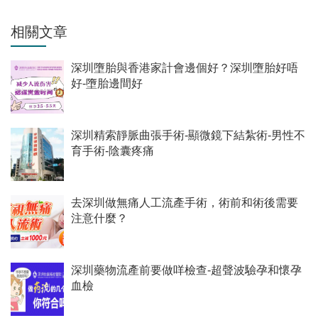
相關文章
深圳墮胎與香港家計會邊個好？深圳墮胎好唔
好-墮胎邊間好
深圳精索靜脈曲張手術-顯微鏡下結紮術-男性不
育手術-陰囊疼痛
去深圳做無痛人工流產手術，術前和術後需要
注意什麼？
深圳藥物流產前要做咩檢查-超聲波驗孕和懷孕
血檢