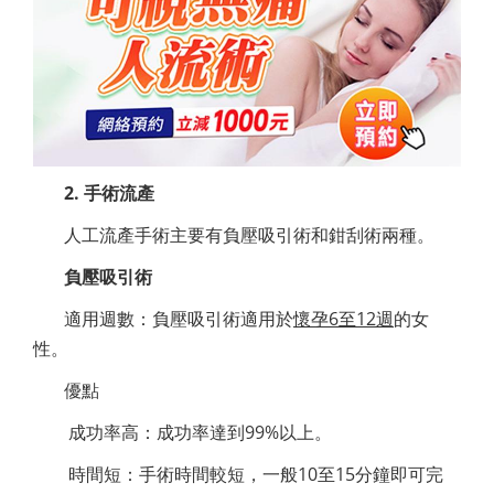
2. 手術流產
人工流產手術主要有負壓吸引術和鉗刮術兩種。
負壓吸引術
適用週數
：
負壓吸引術適用於
懷孕6至12週
的女
性。
優點
成功率高：成功率達到99%以上。
時間短：手術時間較短，一般10至15分鐘即可完