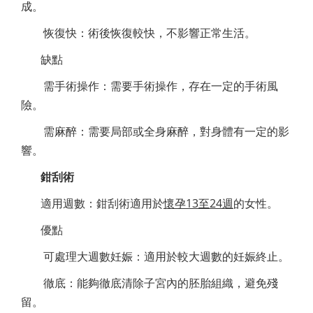
成。
恢復快：術後恢復較快，不影響正常生活。
缺點
需手術操作：需要手術操作，存在一定的手術風
險。
需麻醉：需要局部或全身麻醉，對身體有一定的影
響。
鉗刮術
適用週數
：
鉗刮術適用於
懷孕13至24週
的女性。
優點
可處理大週數妊娠：適用於較大週數的妊娠終止。
徹底：能夠徹底清除子宮內的胚胎組織，避免殘
留。