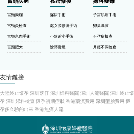
宮頸疾病
私密修復
婦科疑難
宮頸糜爛
漏尿手術
子宮肌瘤手術
宮頸炎檢查
處女膜修復手術
卵巢囊腫
宮頸息肉手術
小陰縮小手術
不孕症檢查
宮頸肥大
陰蒂囊腫
月經不調檢查
友情鏈接
大陸終止懷孕
深圳落仔
深圳婦科醫院
深圳人流醫院
深圳終止懷
孕
深圳婦科檢查
懷孕初期症狀
香港藥流費用
深圳墮胎費用
懷
孕多久驗的出來
香港無痛人流