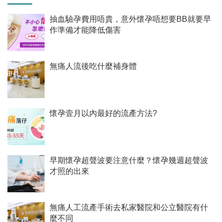
抽血驗孕費用唔貴，意外懷孕唔想要BB就要早
作準備才能降低傷害
無痛人流後吃什麼補身體
懷孕壹月以內最好的流產方法?
早期懷孕超聲波要注意什麼？懷孕幾週超聲波
才照的出來
無痛人工流產手術去私家醫院和公立醫院有什
麼不同