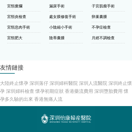
宮頸糜爛
漏尿手術
子宮肌瘤手術
宮頸炎檢查
處女膜修復手術
卵巢囊腫
宮頸息肉手術
小陰縮小手術
不孕症檢查
宮頸肥大
陰蒂囊腫
月經不調檢查
友情鏈接
大陸終止懷孕
深圳落仔
深圳婦科醫院
深圳人流醫院
深圳終止懷
孕
深圳婦科檢查
懷孕初期症狀
香港藥流費用
深圳墮胎費用
懷
孕多久驗的出來
香港無痛人流