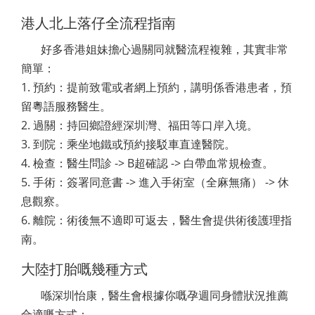
港人北上落仔全流程指南
好多香港姐妹擔心過關同就醫流程複雜，其實非常
簡單：
1. 預約：提前致電或者網上預約，講明係香港患者，預
留粵語服務醫生。
2. 過關：持回鄉證經深圳灣、福田等口岸入境。
3. 到院：乘坐地鐵或預約接駁車直達醫院。
4. 檢查：醫生問診 -> B超確認 -> 白帶血常規檢查。
5. 手術：簽署同意書 -> 進入手術室（全麻無痛） -> 休
息觀察。
6. 離院：術後無不適即可返去，醫生會提供術後護理指
南。
大陸打胎嘅幾種方式
喺深圳怡康，醫生會根據你嘅孕週同身體狀況推薦
合適嘅方式：