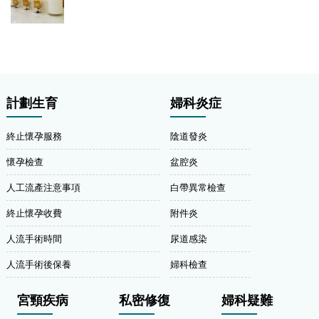
計劃生育
婦科炎症
終止懷孕服務
陰道發炎
懷孕檢查
盆腔炎
人工流產注意事項
白帶異常檢查
終止懷孕收費
附件炎
人流手術時間
尿道感染
人流手術後保養
婦科檢查
宮頸疾病
私密修復
婦科疑難