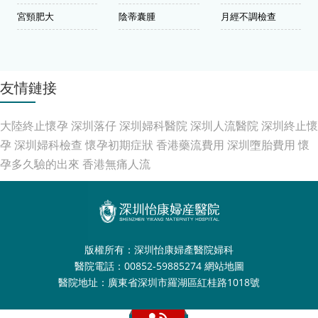
宮頸肥大
陰蒂囊腫
月經不調檢查
友情鏈接
大陸終止懷孕
深圳落仔
深圳婦科醫院
深圳人流醫院
深圳終止懷
孕
深圳婦科檢查
懷孕初期症狀
香港藥流費用
深圳墮胎費用
懷
孕多久驗的出來
香港無痛人流
版權所有：深圳怡康婦產醫院婦科
醫院電話：00852-59885274
網站地圖
醫院地址：廣東省深圳市羅湖區紅桂路1018號