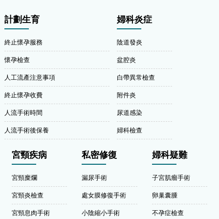
計劃生育
婦科炎症
終止懷孕服務
陰道發炎
懷孕檢查
盆腔炎
人工流產注意事項
白帶異常檢查
終止懷孕收費
附件炎
人流手術時間
尿道感染
人流手術後保養
婦科檢查
宮頸疾病
私密修復
婦科疑難
宮頸糜爛
漏尿手術
子宮肌瘤手術
宮頸炎檢查
處女膜修復手術
卵巢囊腫
宮頸息肉手術
小陰縮小手術
不孕症檢查