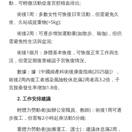
動，可輕微活動促進宮腔積血排出;
術後1周：多數女性可恢復日常活動，但需避免久
坐、久站或提重物(>5kg);
術後2周：可逐步增加運動量(如散步、瑜伽)，但仍
需避免性生活與盆浴;
術後1個月：身體基本恢復，可恢復正常工作與生
活，但需定期復查確認子宮恢復情況。
數據：據《中國婦產科術後康復指南(2025版)》，
術後2周內復工者感染風險較休息滿2周者高3.2倍，子
宮脫垂發生率增加1.8倍。
2. 工作安排建議
輕體力勞動者(如辦公室職員、教師)：術後1周可逐
步復工，但需每2小時起身活動5分鐘;
重體力勞動者(如搬運工、護士)：建議休息滿2周，