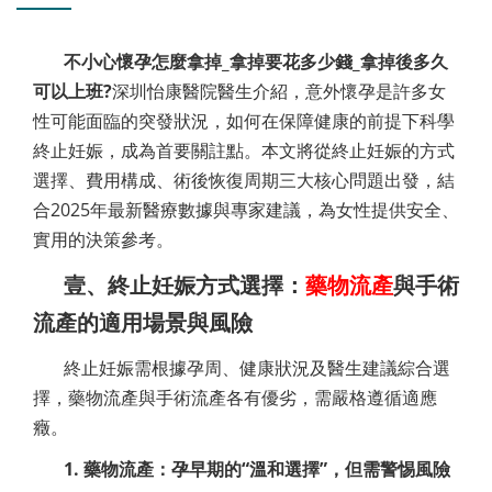
不小心懷孕怎麼拿掉_拿掉要花多少錢_拿掉後多久
可以上班?
深圳怡康醫院醫生介紹，意外懷孕是許多女
性可能面臨的突發狀況，如何在保障健康的前提下科學
終止妊娠，成為首要關註點。本文將從終止妊娠的方式
選擇、費用構成、術後恢復周期三大核心問題出發，結
合2025年最新醫療數據與專家建議，為女性提供安全、
實用的決策參考。
壹、終止妊娠方式選擇：
藥物流產
與手術
流產的適用場景與風險
終止妊娠需根據孕周、健康狀況及醫生建議綜合選
擇，藥物流產與手術流產各有優劣，需嚴格遵循適應
癥。
1. 藥物流產：孕早期的“溫和選擇”，但需警惕風險