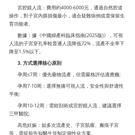
宮腔鏡人流：費用約4000-6000元，通過自然腔道
操作，對子宮內膜損傷最小，適合疑難病例或需保留生
育功能者。
數據：據《中國婦產科臨床指南(2025版)》，可視
人流的子宮穿孔率較普通人流降低72%，流產不全率下
降至1.5%以下。
3. 方式選擇核心原則
孕周≤7周：優先藥物流產，但需嚴格評估適應癥;
孕周7-10周：選擇無痛可視人流，安全性與舒適性
平衡;
孕周10-12周：需鉗刮術或宮腔鏡人流，建議選擇
三甲醫院;
高危妊娠：如多次流產史、子宮肌瘤、瘢痕子宮
等，需提前告知醫生並制定個性化方案。