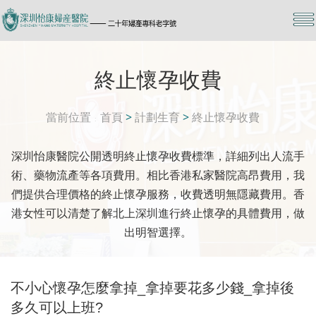
終止懷孕收費
當前位置
首頁
>
計劃生育
>
終止懷孕收費
深圳怡康醫院公開透明終止懷孕收費標準，詳細列出人流手
術、藥物流產等各項費用。相比香港私家醫院高昂費用，我
們提供合理價格的終止懷孕服務，收費透明無隱藏費用。香
港女性可以清楚了解北上深圳進行終止懷孕的具體費用，做
出明智選擇。
不小心懷孕怎麼拿掉_拿掉要花多少錢_拿掉後
多久可以上班?