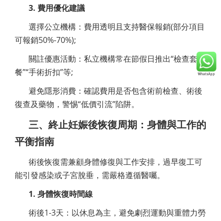
3. 費用優化建議
選擇公立機構：費用透明且支持醫保報銷(部分項目
可報銷50%-70%);
關註優惠活動：私立機構常在節假日推出“檢查套
餐”“手術折扣”等;
避免隱形消費：確認費用是否包含術前檢查、術後
復查及藥物，警惕“低價引流”陷阱。
三、終止妊娠後恢復周期：身體與工作的
平衡指南
術後恢復需兼顧身體修復與工作安排，過早復工可
能引發感染或子宮脫垂，需嚴格遵循醫囑。
1. 身體恢復時間線
術後1-3天：以休息為主，避免劇烈運動與重體力勞