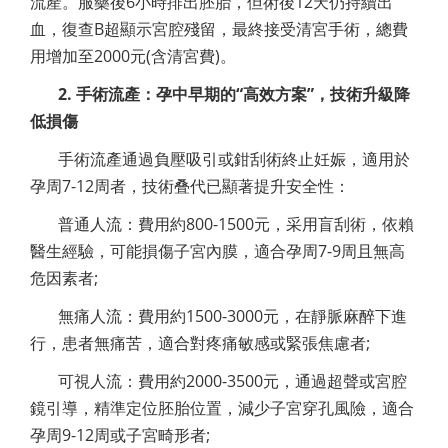
流產。服藥後6小時排出胚胎，但術後12天仍持續出
血，復查B超顯示宮腔殘留，最終接受清宮手術，總費
用增加至2000元(含清宮費)。
2. 手術流產：孕中早期的“高效方案”，技術升級降
低損傷
手術流產通過負壓吸引或鉗刮術終止妊娠，適用於
孕周7-12周者，技術叠代已顯著提升安全性：
普通人流：費用約800-1500元，采用盲刮術，依賴
醫生經驗，可能損傷子宮內膜，適合孕周7-9周且無高
危因素者;
無痛人流：費用約1500-3000元，在靜脈麻醉下進
行，患者無痛苦，適合對疼痛敏感或緊張焦慮者;
可視人流：費用約2000-3500元，通過超聲或宮腔
鏡引導，精準定位胚胎位置，減少子宮穿孔風險，適合
孕周9-12周或子宮畸形者;