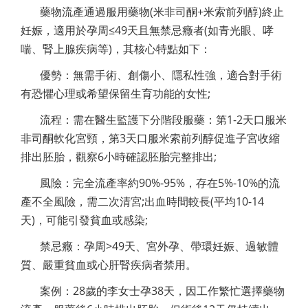
藥物流產通過服用藥物(米非司酮+米索前列醇)終止
妊娠，適用於孕周≤49天且無禁忌癥者(如青光眼、哮
喘、腎上腺疾病等)，其核心特點如下：
優勢：無需手術、創傷小、隱私性強，適合對手術
有恐懼心理或希望保留生育功能的女性;
流程：需在醫生監護下分階段服藥：第1-2天口服米
非司酮軟化宮頸，第3天口服米索前列醇促進子宮收縮
排出胚胎，觀察6小時確認胚胎完整排出;
風險：完全流產率約90%-95%，存在5%-10%的流
產不全風險，需二次清宮;出血時間較長(平均10-14
天)，可能引發貧血或感染;
禁忌癥：孕周>49天、宮外孕、帶環妊娠、過敏體
質、嚴重貧血或心肝腎疾病者禁用。
案例：28歲的李女士孕38天，因工作繁忙選擇藥物