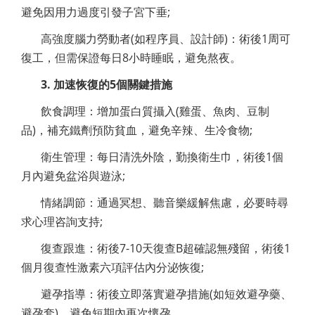
避免因用力過度引發子宮下垂;
高強度腦力勞動者(如程序員、設計師)：術後1周可
復工，但需保證每日8小時睡眠，避免熬夜。
3. 加速恢復的5個關鍵措施
飲食調理：增加蛋白質攝入(雞蛋、魚肉、豆制
品)，補充鐵劑預防貧血，避免辛辣、生冷食物;
衛生管理：每日清洗外陰，勤換衛生巾，術後1個
月內避免盆浴與遊泳;
情緒調節：通過冥想、聽音樂緩解焦慮，必要時尋
求心理咨詢支持;
復查跟進：術後7-10天復查B超確認無殘留，術後1
個月復查性激素六項評估內分泌恢復;
避孕指導：術後立即落實避孕措施(如短效避孕藥、
避孕套)，避免短期內再次懷孕。