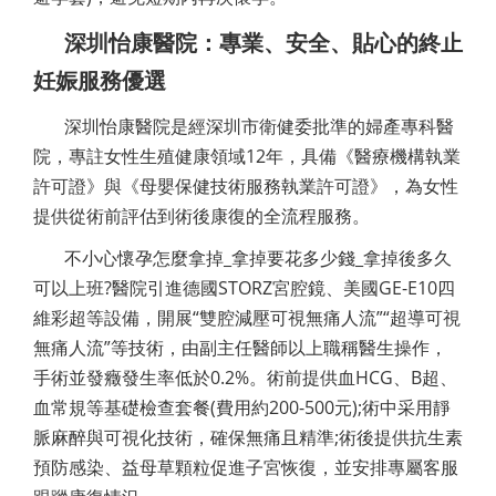
深圳怡康醫院：專業、安全、貼心的終止
妊娠服務優選
深圳怡康醫院是經深圳市衛健委批準的婦產專科醫
院，專註女性生殖健康領域12年，具備《醫療機構執業
許可證》與《母嬰保健技術服務執業許可證》，為女性
提供從術前評估到術後康復的全流程服務。
不小心懷孕怎麼拿掉_拿掉要花多少錢_拿掉後多久
可以上班?醫院引進德國STORZ宮腔鏡、美國GE-E10四
維彩超等設備，開展“雙腔減壓可視無痛人流”“超導可視
無痛人流”等技術，由副主任醫師以上職稱醫生操作，
手術並發癥發生率低於0.2%。術前提供血HCG、B超、
血常規等基礎檢查套餐(費用約200-500元);術中采用靜
脈麻醉與可視化技術，確保無痛且精準;術後提供抗生素
預防感染、益母草顆粒促進子宮恢復，並安排專屬客服