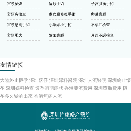
宮頸糜爛
漏尿手術
子宮肌瘤手術
宮頸炎檢查
處女膜修復手術
卵巢囊腫
宮頸息肉手術
小陰縮小手術
不孕症檢查
宮頸肥大
陰蒂囊腫
月經不調檢查
友情鏈接
大陸終止懷孕
深圳落仔
深圳婦科醫院
深圳人流醫院
深圳終止懷
孕
深圳婦科檢查
懷孕初期症狀
香港藥流費用
深圳墮胎費用
懷
孕多久驗的出來
香港無痛人流