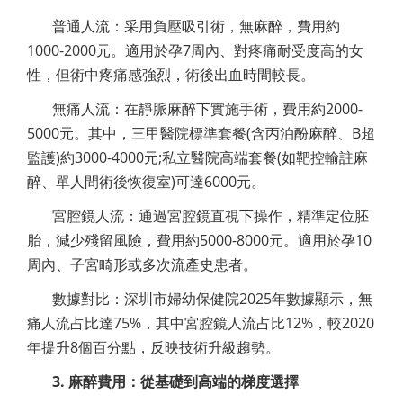
普通人流：采用負壓吸引術，無麻醉，費用約
1000-2000元。適用於孕7周內、對疼痛耐受度高的女
性，但術中疼痛感強烈，術後出血時間較長。
無痛人流：在靜脈麻醉下實施手術，費用約2000-
5000元。其中，三甲醫院標準套餐(含丙泊酚麻醉、B超
監護)約3000-4000元;私立醫院高端套餐(如靶控輸註麻
醉、單人間術後恢復室)可達6000元。
宮腔鏡人流：通過宮腔鏡直視下操作，精準定位胚
胎，減少殘留風險，費用約5000-8000元。適用於孕10
周內、子宮畸形或多次流產史患者。
數據對比：深圳市婦幼保健院2025年數據顯示，無
痛人流占比達75%，其中宮腔鏡人流占比12%，較2020
年提升8個百分點，反映技術升級趨勢。
3. 麻醉費用：從基礎到高端的梯度選擇