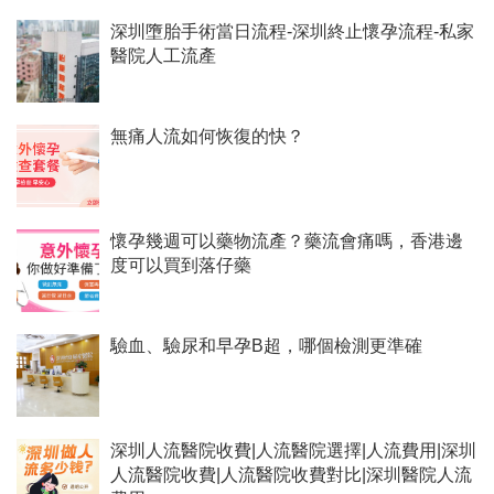
深圳墮胎手術當日流程-深圳終止懷孕流程-私家
醫院人工流產
無痛人流如何恢復的快？
懷孕幾週可以藥物流產？藥流會痛嗎，香港邊
度可以買到落仔藥
驗血、驗尿和早孕B超，哪個檢測更準確
深圳人流醫院收費|人流醫院選擇|人流費用|深圳
人流醫院收費|人流醫院收費對比|深圳醫院人流