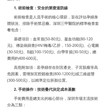
1. 術前檢查：安全的第壹道防線
術前檢查是人流手術的核心環節，旨在評估孕婦身
體狀況、排除手術禁忌癥。深圳三甲醫院的標準檢查套
餐包含：
基礎項目：血常規(50-80元)、凝血功能(80-120
元)、傳染病篩查(HIV/梅毒/乙肝，150-200元)、心電圖
(30-50元)、B超(100-150元)、白帶常規(30-50元)，總
費用約400-600元。
高危附加項：若孕婦存在剖宮產史、子宮肌瘤等高
危因素，需增加宮腔鏡檢查(800-1200元)或三維超聲
(300-500元)，以精準定位胚胎位置。
2. 手術操作：技術叠代決定成本基數
手術費用是總支出的核心部分，深圳市場主流技術
分為三類：