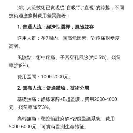
深圳人流技術已實現從“盲吸”到“直視”的跨越，不同
技術適應癥與費用差異顯著：
1. 普通人流：經濟型選擇，風險並存
適用人群：孕7周內、無高危因素、對疼痛耐受度
高者。
風險點：術中疼痛、子宮穿孔風險(約0.5%)、殘留
率(約8%)。
費用區間：1000-2000元。
2. 無痛人流：舒適體驗，技術分層
基礎無痛：靜脈麻醉+B超監護，費用2000-4000
元，殘留率降至3%。
高端無痛：靶控輸註麻醉+智能監護系統，費用
5000-6000元，可實時監測生命體征。