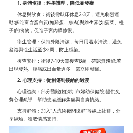
1. 身體恢復：科學護理，降低並發癥
休息與飲食：術後需臥床休息2-3天，避免劇烈運
動;多吃富含蛋白質(如雞蛋、魚肉)與維生素(如菠菜、橙
子)的食物，促進子宮內膜修復。
衛生管理：保持外陰清潔，每日用溫水清洗，避免
盆浴與性生活至少2周，防止感染。
復查安排：術後7-10天需復查B超，確認無殘留;若
出現發熱、腹痛或出血量過多，需立即就醫。
2. 心理支持：從創傷到接納的過渡
心理咨詢：部分醫院(如深圳市婦幼保健院)提供免
費心理疏導，幫助患者緩解焦慮與自責情緒。
支持群體：加入“人流術後關懷群”等線上社群，分
享經驗、獲取情感支持。