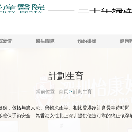
院新聞
醫生園隊
預約掛號
健康
計劃生育
當前位置
首頁
>
計劃生育
服務，包括無痛人流、藥物流產等。相比香港家計會長等待時間
隊確保手術安全，為香港女性北上深圳提供便捷可靠的終止懷孕