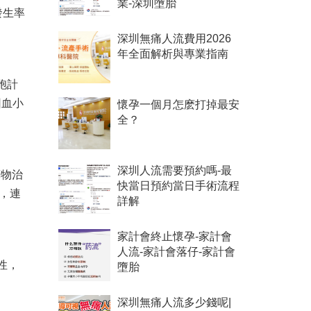
業-深圳墮胎
發生率
深圳無痛人流費用2026
年全面解析與專業指南
胞計
因血小
懷孕一個月怎麽打掉最安
全？
深圳人流需要預約嗎-最
藥物治
快當日預約當日手術流程
，連
詳解
家計會終止懷孕-家計會
人流-家計會落仔-家計會
性，
墮胎
深圳無痛人流多少錢呢|