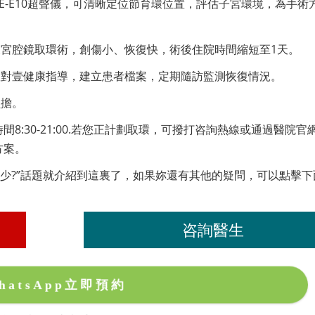
GE-E10超聲儀，可清晰定位節育環位置，評估子宮環境，為手術
宮腔鏡取環術，創傷小、恢復快，術後住院時間縮短至1天。
壹對壹健康指導，建立患者檔案，定期隨訪監測恢復情況。
負擔。
間8:30-21:00.若您正計劃取環，可撥打咨詢熱線或通過醫院官
方案。
多少?”話題就介紹到這裏了，如果妳還有其他的疑問，可以點擊下
咨詢醫生
hatsApp立即預約