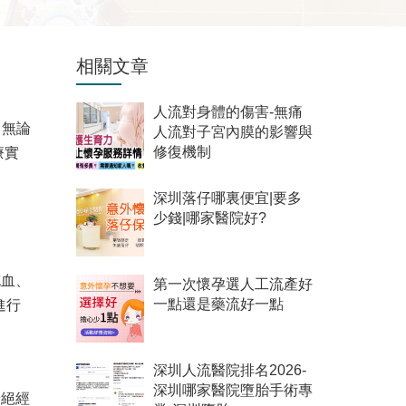
相關文章
人流對身體的傷害-無痛
，無論
人流對子宮內膜的影響與
療實
修復機制
深圳落仔哪裏便宜|要多
少錢|哪家醫院好?
充血、
第一次懷孕選人工流產好
進行
一點還是藥流好一點
深圳人流醫院排名2026-
深圳哪家醫院墮胎手術專
於絕經