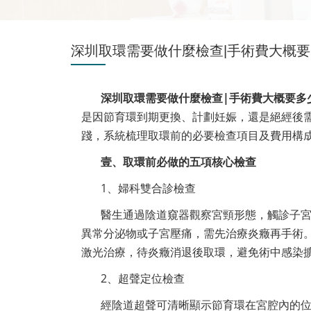
深圳取環需要做什麼檢查|手術費大概要
深圳取環需要做什麼檢查|手術費大概要多
是因節育環到期更換、計劃妊娠，還是絕經後
踐，系統梳理取環前的必要檢查項目及費用構
壹、取環前必做的五項核心檢查
1、婦科雙合診檢查
醫生通過陰道窺器觀察宮頸形態，觸診子
異常分泌物或子宮壓痛，需先治療炎癥再手術。
激光治療，待炎癥消退後取環，避免術中感染
2、超聲定位檢查
經陰道超聲可清晰顯示節育環在宮腔內的