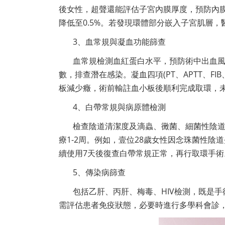
後女性，超聲還能評估子宮內膜厚度，預防內膜
降低至0.5%。若發現環體部分嵌入子宮肌層
3、血常規與凝血功能篩查
血常規檢測血紅蛋白水平，預防術中出血風
數，排查潛在感染。凝血四項(PT、APTT、F
板減少癥，術前輸註血小板後順利完成取環，
4、白帶常規與病原體檢測
檢查陰道清潔度及滴蟲、黴菌、細菌性陰
療1-2周。例如，壹位28歲女性因念珠菌性
續使用7天後復查白帶常規正常，再行取環手術
5、傳染病篩查
包括乙肝、丙肝、梅毒、HIV檢測，既是
需評估患者免疫狀態，必要時進行多學科會診