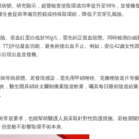
病變。研究顯示，超聲檢查使取環成功率提升至98%，並發癥
，醫生會提前準備宮腔鏡或特殊取環鉗，降低子宮穿孔風險。
險。若血紅蛋白低於90g/L，需先糾正貧血狀態。同時檢測白細
IB、TT)評估凝血功能，避免術後出血不止。例如，壹位42歲女性
未出現出血並發癥。
道病等病原體。若發現感染，需先用甲硝唑栓、克黴唑陰道片等
陰道炎，醫生開具硝呋太爾制黴素陰道軟膏，囑其每日睡前陰道給藥
。
手術常規要求，也能幫助醫護人員采取針對性防護措施。若檢測陽
，但壹般不影響取環手術本身。