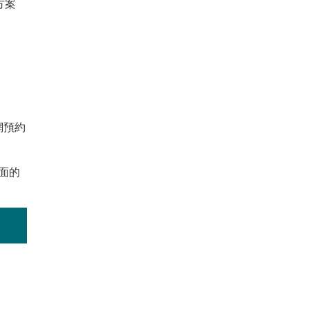
方案
網預約
面的