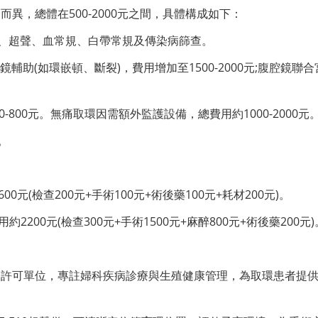
異，總體在500-2000元之間，具體構成如下：
檢查、超聲、血常規、白帶常規及傳染病篩查。
腔鏡輔助(如環嵌頓、斷裂)，費用增加至1500-2000元;腹腔鏡聯
-800元。無痛取環因需額外監護設備，總費用約1000-2000元
。
0元(檢查200元+手術100元+術後藥100元+耗材200元)。
2200元(檢查300元+手術1500元+麻醉800元+術後藥200元)
務許可單位，專註婦科疾病診療與生殖健康管理，為取環患者提