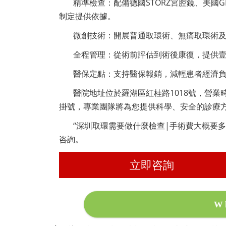
精準檢查：配備德國STORZ宮腔鏡、美國
制定提供依據。
微創技術：開展普通取環術、無痛取環術及
全程管理：從術前評估到術後康復，提供
醫保定點：支持醫保報銷，減輕患者經濟
醫院地址位於羅湖區紅桂路1018號，營業時
掛號，專業團隊將為您提供科學、安全的診療
“深圳取環需要做什麼檢查|手術費大概要
咨詢。
立即咨詢
W