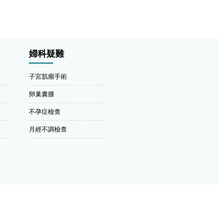
婦科疑難
子宮肌瘤手術
卵巢囊腫
不孕症檢查
月經不調檢查