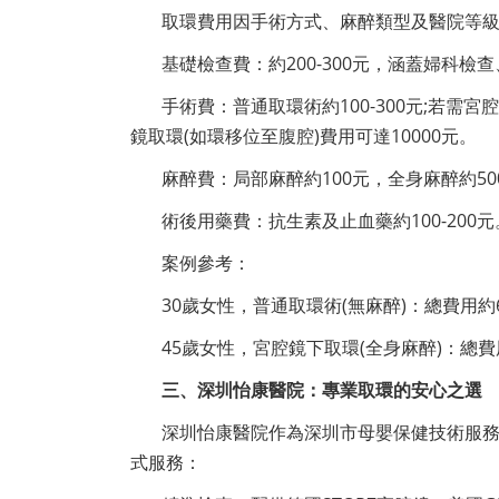
取環費用因手術方式、麻醉類型及醫院等級而
基礎檢查費：約200-300元，涵蓋婦科
手術費：普通取環術約100-300元;若需宮
鏡取環(如環移位至腹腔)費用可達10000元。
麻醉費：局部麻醉約100元，全身麻醉約500
術後用藥費：抗生素及止血藥約100-200元
案例參考：
30歲女性，普通取環術(無麻醉)：總費用約60
45歲女性，宮腔鏡下取環(全身麻醉)：總費用約
三、深圳怡康醫院：專業取環的安心之選
深圳怡康醫院作為深圳市母嬰保健技術服
式服務：