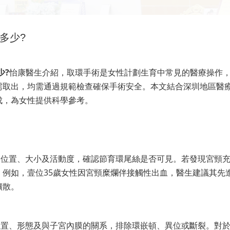
多少?
少?
怡康醫生介紹，取環手術是女性計劃生育中常見的醫療操作
需取出，均需通過規範檢查確保手術安全。本文結合深圳地區醫
成，為女性提供科學參考。
宮位置、大小及活動度，確認節育環尾絲是否可見。若發現宮頸
例如，壹位35歲女性因宮頸糜爛伴接觸性出血，醫生建議其先
擴散。
位置、形態及與子宮內膜的關系，排除環嵌頓、異位或斷裂。對