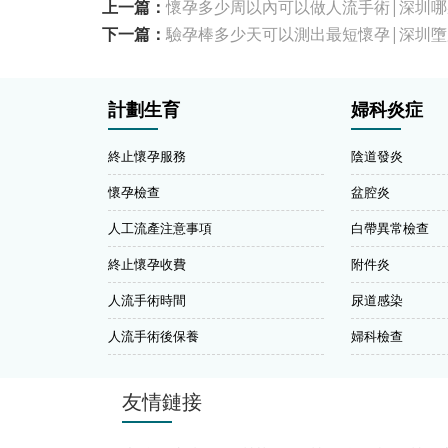
上一篇：
懷孕多少周以內可以做人流手術|深圳哪
下一篇：
驗孕棒多少天可以測出最短懷孕|深圳墮
計劃生育
婦科炎症
終止懷孕服務
陰道發炎
懷孕檢查
盆腔炎
人工流產注意事項
白帶異常檢查
終止懷孕收費
附件炎
人流手術時間
尿道感染
人流手術後保養
婦科檢查
友情鏈接