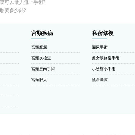
裏可以做人流上手術?
胎要多少錢?
宮頸疾病
私密修復
宮頸糜爛
漏尿手術
宮頸炎檢查
處女膜修復手術
宮頸息肉手術
小陰縮小手術
宮頸肥大
陰蒂囊腫