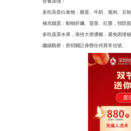
營養加強：
多吃高蛋白食物：雞蛋、牛奶、瘦肉、豆
補充鐵質：動物肝臟、菠菜、紅棗，預防
多吃蔬菜水果，保持大便通暢，避免因便
繼續觀察：密切關註身體任何異常信號。