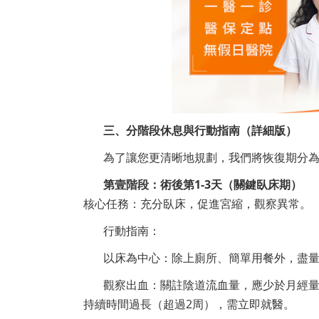
三、分階段休息與行動指南（詳細版）
為了讓您更清晰地規劃，我們將恢復期分
第壹階段：術後第1-3天（關鍵臥床期）
核心任務：充分臥床，促進宮縮，觀察異常。
行動指南：
以床為中心：除上廁所、簡單用餐外，盡
觀察出血：關註陰道流血量，應少於月經
持續時間過長（超過2周），需立即就醫。