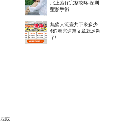
北上落仔完整攻略-深圳
墮胎手術
無痛人流壹共下來多少
錢?看完這篇文章就足夠
了!
血塊或