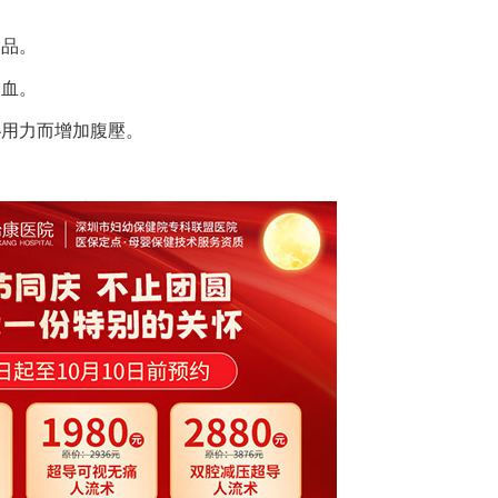
制品。
貧血。
秘用力而增加腹壓。