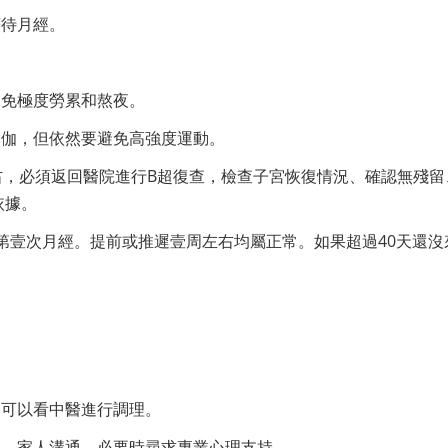
等待月經。
避免極度勞累和熬夜。
瑜伽，但依然要避免高強度運動。
右，必須返回醫院進行B超復查，檢查子宮恢復情況、確認無殘留
依據。
第壹次月經。提前或推遲壹周左右均屬正常。如果超過40天還沒
。可以看中醫進行調理。
侶、家人溝通，必要時尋求專業心理支持。