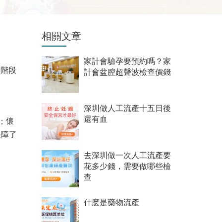
相關文章
家計會驗孕要預約嗎？家
個階段
計會盆腔超聲波檢查價錢
深圳做人工流產十五日後
還有血
；懷
保障了
去深圳做一次人工流產要
花多少錢，需要做哪些檢
查
什麽是藥物流產