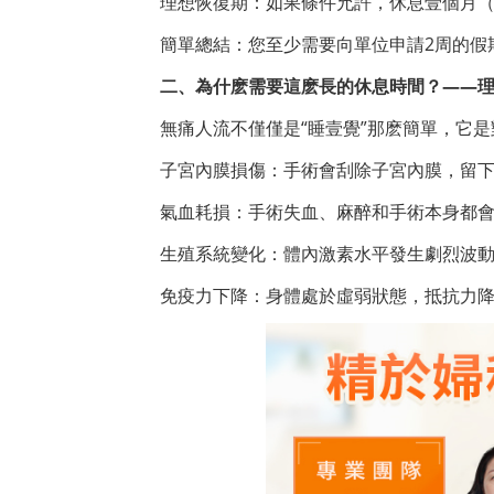
理想恢復期：如果條件允許，休息壹個月（
簡單總結：您至少需要向單位申請2周的假
二、為什麽需要這麽長的休息時間？——理
無痛人流不僅僅是“睡壹覺”那麽簡單，它
子宮內膜損傷：手術會刮除子宮內膜，留
氣血耗損：手術失血、麻醉和手術本身都
生殖系統變化：體內激素水平發生劇烈波
免疫力下降：身體處於虛弱狀態，抵抗力