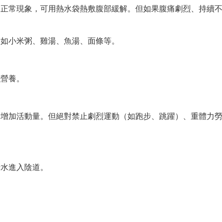
的正常現象，可用熱水袋熱敷腹部緩解。但如果腹痛劇烈、持續
，如小米粥、雞湯、魚湯、面條等。
強營養。
步增加活動量。但絕對禁止劇烈運動（如跑步、跳躍）、重體力
汙水進入陰道。
！