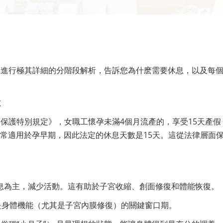
您進行極其詳細的分階段解析，告訴您為什麽需要休息，以及每
數
保護特別規定》，女職工懷孕未滿4個月流產的，享受15天產假
通常適用於孕早期，因此法定的休息天數是15天。這從法律層面
休息為主，減少活動。這有助於子宮收縮、創面修復和體能恢復。
是身體機能（尤其是子宮內膜修復）的關鍵窗口期。