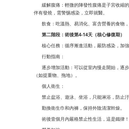
緩解腹痛：輕微的陣發性腹痛是子宮收縮
伴有發燒，需警惕感染，立即就醫。
飲食：吃溫熱、易消化、富含營養的食物
第二階段：術後第4-14天（核心修復期）
核心任務：循序漸進活動，嚴防感染，加
行動指南：
逐步增加活動：可以從室內慢走開始，逐
（如提重物、拖地）。
個人衛生：
禁止盆浴、遊泳、坐浴，只能淋浴，防止
勤換衛生巾和內褲，保持外陰清潔幹燥。
術後壹個月內嚴格禁止性生活，這是鐵律