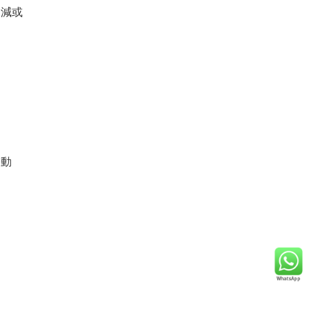
不減或
勞動