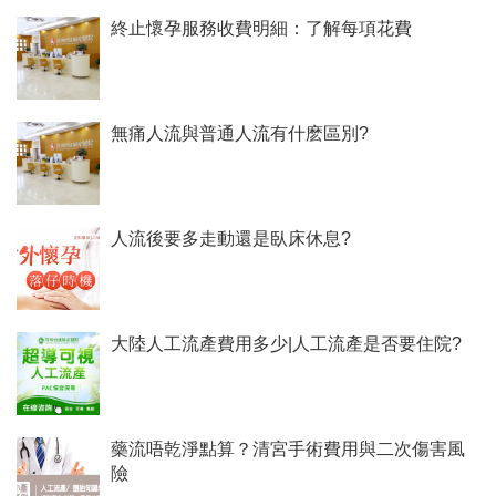
終止懷孕服務收費明細：了解每項花費
無痛人流與普通人流有什麽區別?
人流後要多走動還是臥床休息?
大陸人工流產費用多少|人工流產是否要住院?
藥流唔乾淨點算？清宮手術費用與二次傷害風
險