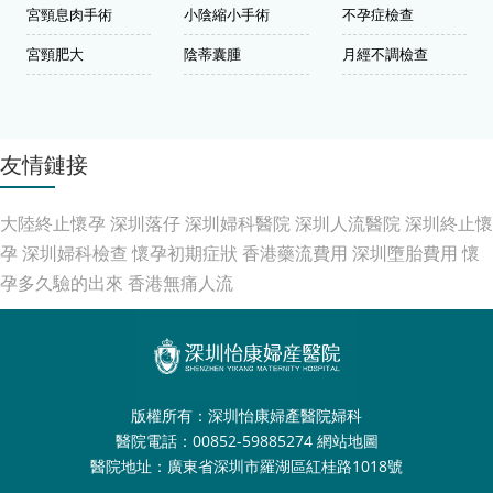
宮頸息肉手術
小陰縮小手術
不孕症檢查
宮頸肥大
陰蒂囊腫
月經不調檢查
友情鏈接
大陸終止懷孕
深圳落仔
深圳婦科醫院
深圳人流醫院
深圳終止懷
孕
深圳婦科檢查
懷孕初期症狀
香港藥流費用
深圳墮胎費用
懷
孕多久驗的出來
香港無痛人流
版權所有：深圳怡康婦產醫院婦科
醫院電話：00852-59885274
網站地圖
醫院地址：廣東省深圳市羅湖區紅桂路1018號