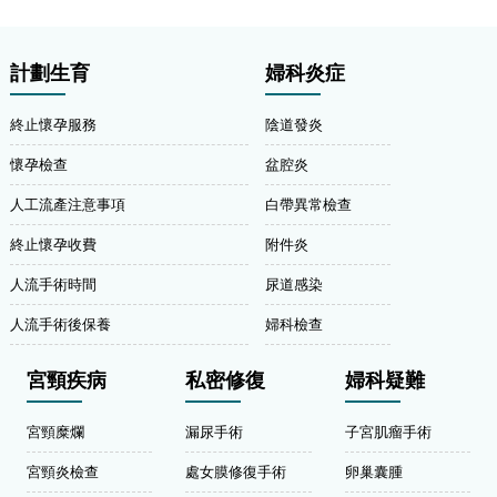
計劃生育
婦科炎症
終止懷孕服務
陰道發炎
懷孕檢查
盆腔炎
人工流產注意事項
白帶異常檢查
終止懷孕收費
附件炎
人流手術時間
尿道感染
人流手術後保養
婦科檢查
宮頸疾病
私密修復
婦科疑難
宮頸糜爛
漏尿手術
子宮肌瘤手術
宮頸炎檢查
處女膜修復手術
卵巢囊腫