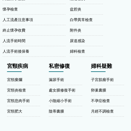
懷孕檢查
盆腔炎
人工流產注意事項
白帶異常檢查
終止懷孕收費
附件炎
人流手術時間
尿道感染
人流手術後保養
婦科檢查
宮頸疾病
私密修復
婦科疑難
宮頸糜爛
漏尿手術
子宮肌瘤手術
宮頸炎檢查
處女膜修復手術
卵巢囊腫
宮頸息肉手術
小陰縮小手術
不孕症檢查
宮頸肥大
陰蒂囊腫
月經不調檢查