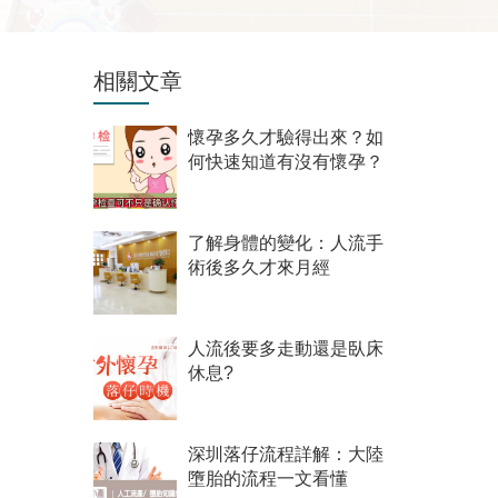
相關文章
懷孕多久才驗得出來？如
何快速知道有沒有懷孕？
了解身體的變化：人流手
術後多久才來月經
人流後要多走動還是臥床
休息?
深圳落仔流程詳解：大陸
墮胎的流程一文看懂