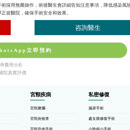
手術採用無菌操作，術後醫生會詳細告知注意事項，降低感染風
擇正規醫院，確保手術安全和效果。
咨詢醫生
hatsApp立即預約
懷孕費用分析
醫院真實評價
宮頸疾病
私密修復
宮頸糜爛
漏尿手術
宮頸炎檢查
處女膜修復手術
宮頸息肉手術
小陰縮小手術