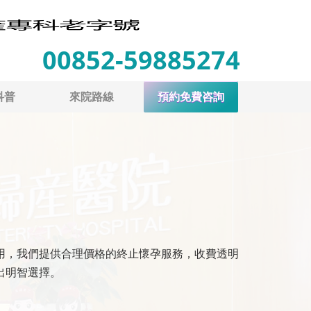
00852-59885274
科普
來院路線
預約免費咨詢
用，我們提供合理價格的終止懷孕服務，收費透明
出明智選擇。