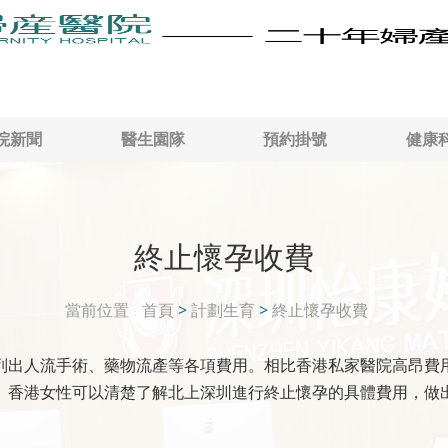
院新聞
醫生園隊
預約掛號
健康
終止懷孕收費
當前位置
首頁
>
計劃生育
>
終止懷孕收費
列出人流手術、藥物流產等各項費用。相比香港私家醫院高昂費
。香港女性可以清楚了解北上深圳進行終止懷孕的具體費用，做