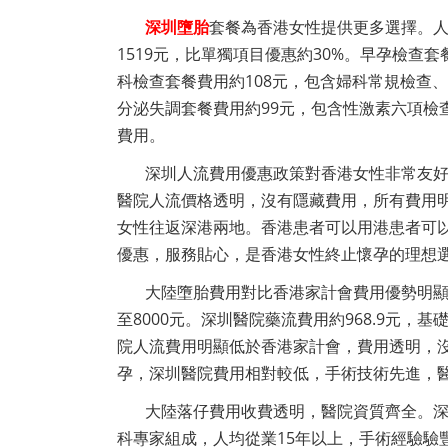
深圳墮胎
套餐為香港女性提供更多選擇。
1519元，比單獨項目優惠約30%。早孕檢查
科檢查套餐費用約108元，包含婦科常規檢查
分泌失調套餐費用約99元，包含性激素六項檢
費用。
深圳人流費用優惠政策對香港女性非常友
醫院人流價格透明，沒有隱藏費用，所有費用
女性往返深港兩地。香港患者可以用港患者可
優惠，服務貼心，是香港女性終止懷孕的理想
大陸墮胎費用對比香港家計會費用優勢明
至8000元。深圳醫院藥流費用約968.9元，
院人流費用明顯低於香港家計會，費用透明，
孕，深圳醫院費用相對較低，手術技術先進，
大陸落仔費用收費透明，醫院資質齊全。
科專家組成，人均從業15年以上，手術經驗驗