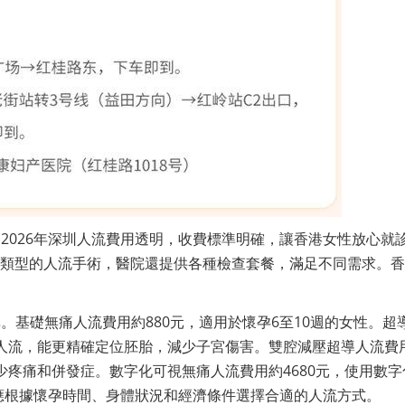
2026年深圳人流費用透明，收費標準明確，讓香港女性放心就
同類型的人流手術，醫院還提供各種檢查套餐，滿足不同需求。
。基礎無痛人流費用約880元，適用於懷孕6至10週的女性。超
行人流，能更精確定位胚胎，減少子宮傷害。雙腔減壓超導人流費
少疼痛和併發症。數字化可視無痛人流費用約4680元，使用數字
應根據懷孕時間、身體狀況和經濟條件選擇合適的人流方式。