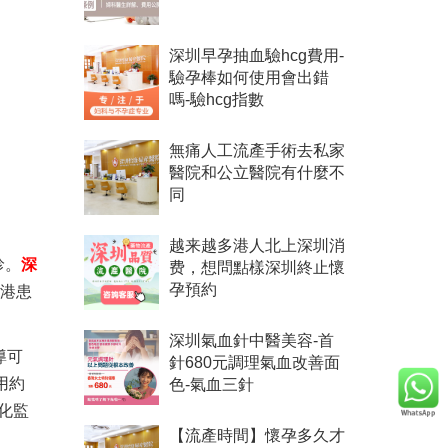
深圳早孕抽血驗hcg費用-
驗孕棒如何使用會出錯
嗎-驗hcg指數
無痛人工流產手術去私家
醫院和公立醫院有什麼不
同
越来越多港人北上深圳消
診。
深
费，想問點樣深圳終止懷
香港患
孕預約
深圳氣血針中醫美容-首
導可
針680元調理氣血改善面
用約
色-氣血三針
化監
【流產時間】懷孕多久才