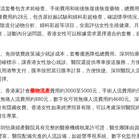
人流套餐包含术前檢查、手術費用和術後恢復後恢復藥物，總費
套餐費用約28元，包含尿妊娠試驗和婦科彩超檢查，確認懷孕情況
、陰道分泌物分析、婦科彩超等項目，全面評估女性生殖健康。
查，診斷內分泌問題。香港女性可以根據需求選擇適合的套餐，
好。免掛號費政策減少就診成本，套餐優惠降低總費用。深圳怡
明確標示，讓香港女性放心就診。醫院還提供專車接送服務，方
以用港幣支付，匯率按照當日匯率計算，方便快捷。深圳醫院人
選擇。
顯。香港家計會
藥物流產
費用約3000至5000元，手術人流費用約5
基礎無痛人流費用約880元，數字化可視無痛人流費用約4680元。
沒有隱藏收費。香港女性如果經濟預算有限，可以考慮深圳醫院
醫生專業。
深圳怡康婦產醫院具有完整的醫療機構執業許可證，醫生團隊由
豐富。醫院配備先進的人流設備，如超聲導視系統、數字化監控