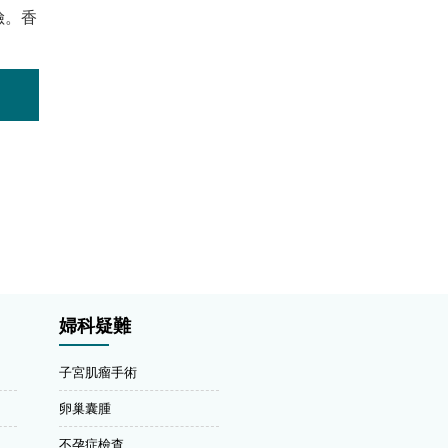
險。香
婦科疑難
子宮肌瘤手術
卵巢囊腫
不孕症檢查