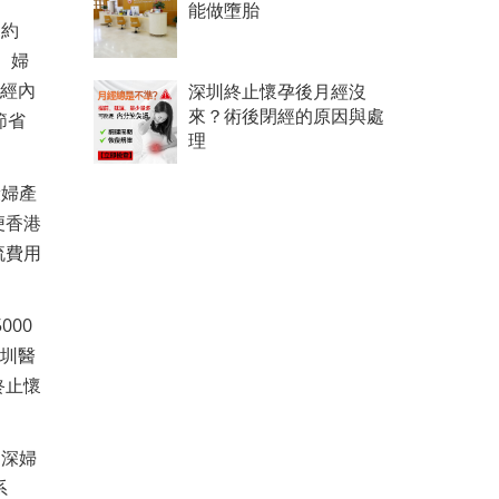
能做墮胎
用約
。婦
月經內
深圳終止懷孕後月經沒
來？術後閉經的原因與處
節省
理
康婦產
便香港
流費用
000
深圳醫
終止懷
資深婦
系