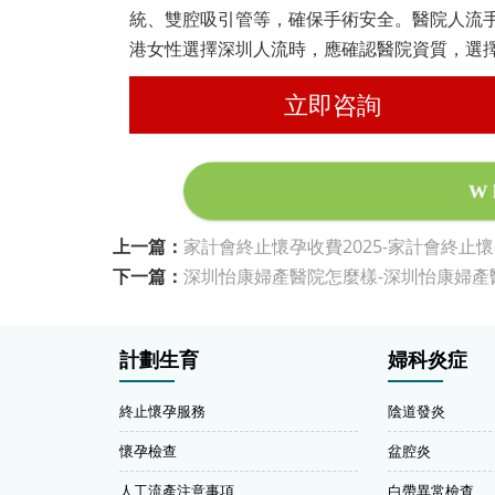
統、雙腔吸引管等，確保手術安全。醫院人流
港女性選擇深圳人流時，應確認醫院資質，選
立即咨詢
W
上一篇：
家計會終止懷孕收費2025-家計會終止
下一篇：
深圳怡康婦產醫院怎麼樣-深圳怡康婦產
計劃生育
婦科炎症
終止懷孕服務
陰道發炎
懷孕檢查
盆腔炎
人工流產注意事項
白帶異常檢查