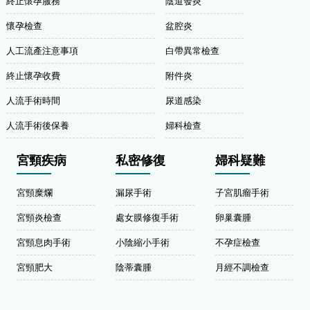
終止懷孕服務
陰道發炎
懷孕檢查
盆腔炎
人工流產注意事項
白帶異常檢查
終止懷孕收費
附件炎
人流手術時間
尿道感染
人流手術後保養
婦科檢查
宮頸疾病
私密修復
婦科疑難
宮頸糜爛
漏尿手術
子宮肌瘤手術
宮頸炎檢查
處女膜修復手術
卵巢囊腫
宮頸息肉手術
小陰縮小手術
不孕症檢查
宮頸肥大
陰蒂囊腫
月經不調檢查