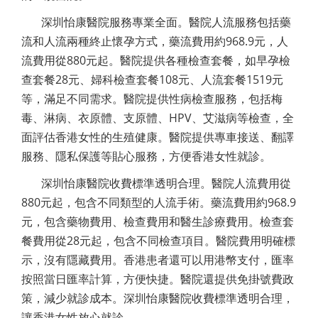
深圳怡康醫院服務專業全面。醫院人流服務包括藥
流和人流兩種終止懷孕方式，藥流費用約968.9元，人
流費用從880元起。醫院提供各種檢查套餐，如早孕檢
查套餐28元、婦科檢查套餐108元、人流套餐1519元
等，滿足不同需求。醫院提供性病檢查服務，包括梅
毒、淋病、衣原體、支原體、HPV、艾滋病等檢查，全
面評估香港女性的生殖健康。醫院提供專車接送、翻譯
服務、隱私保護等貼心服務，方便香港女性就診。
深圳怡康醫院收費標準透明合理。醫院人流費用從
880元起，包含不同類型的人流手術。藥流費用約968.9
元，包含藥物費用、檢查費用和醫生診療費用。檢查套
餐費用從28元起，包含不同檢查項目。醫院費用明確標
示，沒有隱藏費用。香港患者還可以用港幣支付，匯率
按照當日匯率計算，方便快捷。醫院還提供免掛號費政
策，減少就診成本。深圳怡康醫院收費標準透明合理，
讓香港女性放心就診。