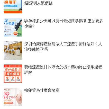
錢|深圳人流價錢
驗孕棒多少天可以測出最短懷孕|深圳墮胎要多
少錢?
深圳怡康婦產醫院做人工流產手術好唔好？人
流後能懷孕嗎
藥物流產沒排乾淨會怎樣？藥物終止懷孕過程
詳解
輸卵管為什麽會堵塞