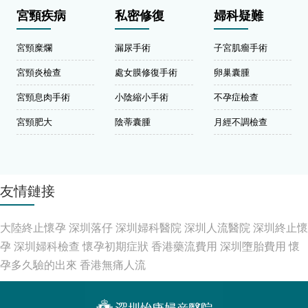
宮頸疾病
私密修復
婦科疑難
宮頸糜爛
漏尿手術
子宮肌瘤手術
宮頸炎檢查
處女膜修復手術
卵巢囊腫
宮頸息肉手術
小陰縮小手術
不孕症檢查
宮頸肥大
陰蒂囊腫
月經不調檢查
友情鏈接
大陸終止懷孕
深圳落仔
深圳婦科醫院
深圳人流醫院
深圳終止懷
孕
深圳婦科檢查
懷孕初期症狀
香港藥流費用
深圳墮胎費用
懷
孕多久驗的出來
香港無痛人流