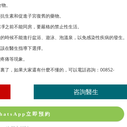
食物。
擇抗生素和促進子宮復舊的藥物。
幹凈之前不能同房，要嚴格的禁止性生活。
凈的時候不能進行盆浴、遊泳、泡溫泉，以免感染性疾病的發生
應該在醫生指導下選擇。
宮疼痛等現象。
了，如果大家還有什麼不懂的，可以電話咨詢：00852-
咨詢醫生
hatsApp立即預約