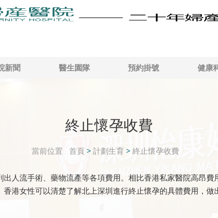
院新聞
醫生園隊
預約掛號
健康
終止懷孕收費
當前位置
首頁
>
計劃生育
>
終止懷孕收費
列出人流手術、藥物流產等各項費用。相比香港私家醫院高昂費
。香港女性可以清楚了解北上深圳進行終止懷孕的具體費用，做