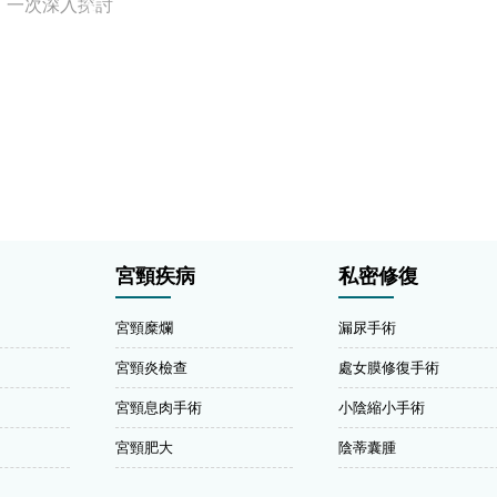
：一次深入探討
宮頸疾病
私密修復
宮頸糜爛
漏尿手術
宮頸炎檢查
處女膜修復手術
宮頸息肉手術
小陰縮小手術
宮頸肥大
陰蒂囊腫