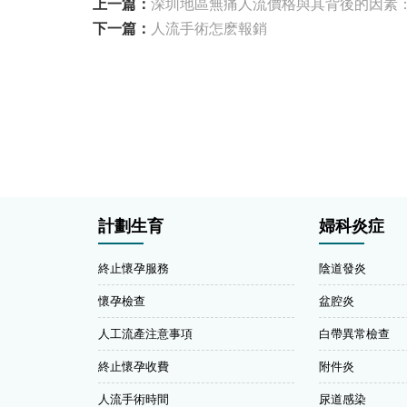
上一篇：
深圳地區無痛人流價格與其背後的因素
下一篇：
人流手術怎麽報銷
計劃生育
婦科炎症
終止懷孕服務
陰道發炎
懷孕檢查
盆腔炎
人工流產注意事項
白帶異常檢查
終止懷孕收費
附件炎
人流手術時間
尿道感染