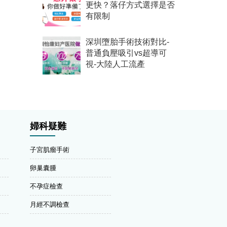
更快？落仔方式選擇是否
有限制
深圳墮胎手術技術對比-
普通負壓吸引vs超導可
視-大陸人工流產
婦科疑難
子宮肌瘤手術
卵巢囊腫
不孕症檢查
月經不調檢查