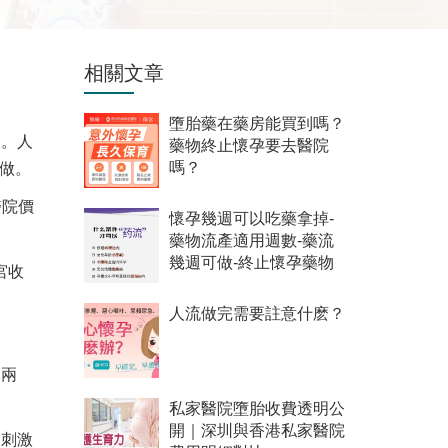
相關文章
墮胎藥在藥房能買到嗎？
樣。人
藥物終止懷孕要去醫院
做。
嗎？
醫院價
懷孕幾週可以吃藥拿掉-
藥物流產適用週數-藥流
幾週可做-終止懷孕藥物
宮收
人流做完需要註意什麽？
休兩
私家醫院墮胎收費透明公
開｜深圳與香港私家醫院
、刺激