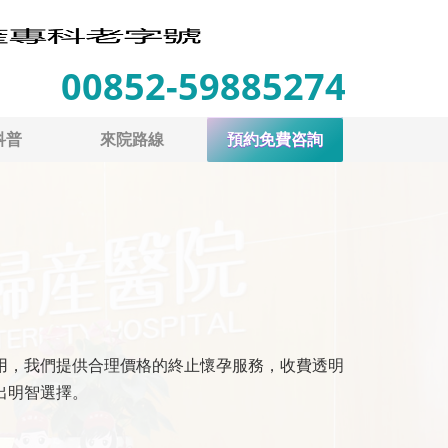
00852-59885274
科普
來院路線
預約免費咨詢
用，我們提供合理價格的終止懷孕服務，收費透明
出明智選擇。