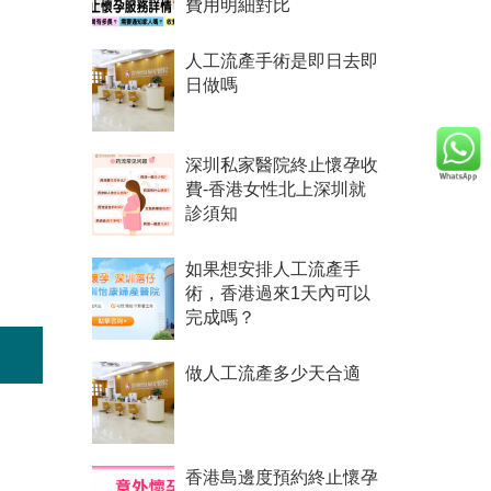
費用明細對比
人工流產手術是即日去即
日做嗎
。
深圳私家醫院終止懷孕收
費-香港女性北上深圳就
診須知
如果想安排人工流產手
術，香港過來1天內可以
完成嗎？
做人工流產多少天合適
香港島邊度預約終止懷孕