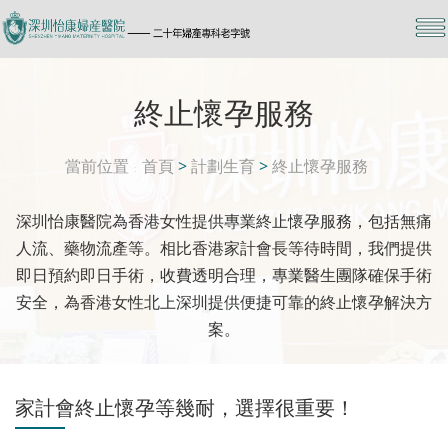
終止懷孕服務
當前位置
首頁
>
計劃生育
>
終止懷孕服務
深圳怡康醫院為香港女性提供專業終止懷孕服務，包括無痛
人流、藥物流產等。相比香港家計會長等待時間，我們提供
即日預約即日手術，收費透明合理，專業醫生團隊確保手術
安全，為香港女性北上深圳提供便捷可靠的終止懷孕解決方
案。
家計會終止懷孕等幾耐，選擇很重要！