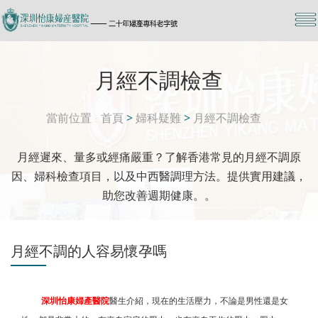
月經不調檢查
當前位置
首頁
>
婦科疑難
>
月經不調檢查
月經遲來、量多或經痛嚴重？了解香港常見的月經不調原
因、婦科檢查項目，以及中西醫調理方法。提供實用建議，
助您改善週期健康。。
月經不調的人容易懷孕嗎
深圳怡康婦產醫院
醫生介紹，現在的生活壓力，不論是男性還是女