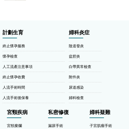
計劃生育
婦科炎症
終止懷孕服務
陰道發炎
懷孕檢查
盆腔炎
人工流產注意事項
白帶異常檢查
終止懷孕收費
附件炎
人流手術時間
尿道感染
人流手術後保養
婦科檢查
宮頸疾病
私密修復
婦科疑難
宮頸糜爛
漏尿手術
子宮肌瘤手術