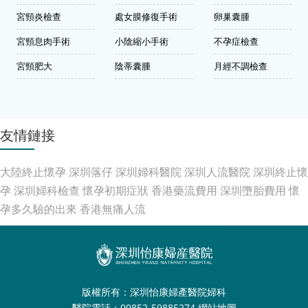
宮頸炎檢查
處女膜修復手術
卵巢囊腫
宮頸息肉手術
小陰縮小手術
不孕症檢查
宮頸肥大
陰蒂囊腫
月經不調檢查
友情鏈接
大陸終止懷孕
深圳落仔
深圳婦科醫院
深圳人流醫院
深圳終止懷
孕
深圳婦科檢查
懷孕初期症狀
香港藥流費用
深圳墮胎費用
懷
孕多久驗的出來
香港無痛人流
版權所有：深圳怡康婦產醫院婦科
醫院電話：00852-59885274
網站地圖