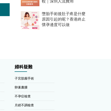
較｜深圳人流費用
墮胎手術後肚子疼是什麼
原因引起的呢？香港終止
懷孕邊度可以做
婦科疑難
子宮肌瘤手術
卵巢囊腫
不孕症檢查
月經不調檢查