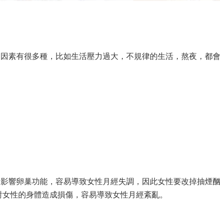
的因素有很多種，比如生活壓力過大，不規律的生活，熬夜，都
會影響卵巢功能，容易導致女性月經失調，因此女性要改掉抽煙
對女性的身體造成損傷，容易導致女性月經紊亂。