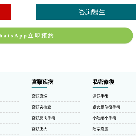
咨詢醫生
hatsApp立即預約
宮頸疾病
私密修復
宮頸糜爛
漏尿手術
宮頸炎檢查
處女膜修復手術
宮頸息肉手術
小陰縮小手術
宮頸肥大
陰蒂囊腫