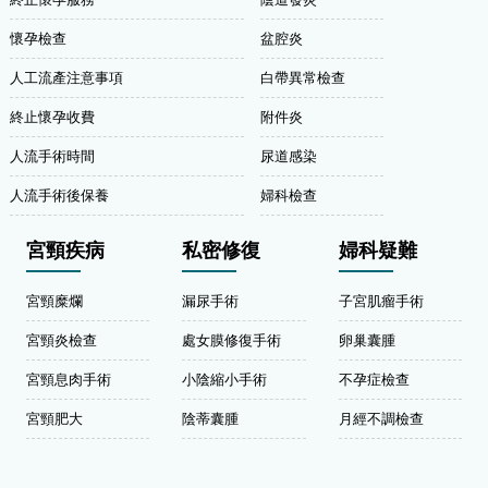
懷孕檢查
盆腔炎
人工流產注意事項
白帶異常檢查
終止懷孕收費
附件炎
人流手術時間
尿道感染
人流手術後保養
婦科檢查
宮頸疾病
私密修復
婦科疑難
宮頸糜爛
漏尿手術
子宮肌瘤手術
宮頸炎檢查
處女膜修復手術
卵巢囊腫
宮頸息肉手術
小陰縮小手術
不孕症檢查
宮頸肥大
陰蒂囊腫
月經不調檢查