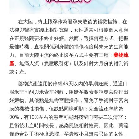
在大陸，終止懷孕作為避孕失敗後的補救措施，在
法律與醫療實踐上相對寬鬆，女性通常可根據個人意願
在正規醫院要求終止妊娠。然而，選擇何種方式、把握
最佳時機，直接關係到身體的損傷程度與未來的生育能
力。目前大陸主流的終止懷孕方式主要有三種：
藥物流
產
、無痛人流（負壓吸引術）以及針對大月份的鉗刮術
或引產。
藥物流產適用於停經49天以內的早期妊娠，通過口
服米非司酮與米索前列醇，阻斷孕激素並誘發宮縮排出
妊娠物。其優點是無需宮腔操作，避免了手術對子宮內
膜的機械性損傷，但缺點同樣明顯：完全流產率約為
90%，有10%左右的患者可能因殘留而需要二次清宮；
且術後出血時間較長，感染風險相對較高。因此，藥流
僅適合對手術極度恐懼、孕囊較小且無禁忌症的女性。