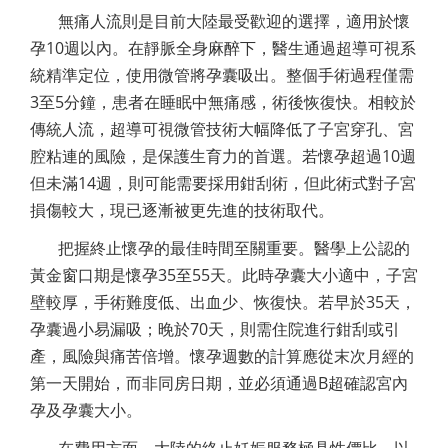
無痛人流則是目前大陸最受歡迎的選擇，適用於懷
孕10週以內。在靜脈全身麻醉下，醫生通過超導可視系
統精準定位，使用微管將孕囊吸出。整個手術過程僅需
3至5分鐘，患者在睡眠中無痛感，術後恢復快。相較於
傳統人流，超導可視微管技術大幅降低了子宮穿孔、宮
腔粘連的風險，是保護生育力的首選。若懷孕超過10週
但未滿14週，則可能需要採用鉗刮術，但此術式對子宮
損傷較大，現已逐漸被更先進的技術取代。
把握終止懷孕的最佳時間至關重要。醫學上公認的
黃金窗口期是懷孕35至55天。此時孕囊大小適中，子宮
壁較厚，手術難度低、出血少、恢復快。若早於35天，
孕囊過小易漏吸；晚於70天，則需住院進行鉗刮或引
產，風險與痛苦倍增。懷孕週數的計算應從末次月經的
第一天開始，而非同房日期，並必須通過B超確認宮內
孕及孕囊大小。