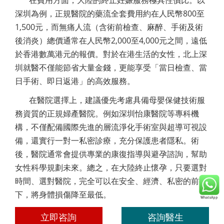
在費用方面，大陸的終止妊娠服務極具性價比。以
深圳為例，正規醫院的藥流全套費用約在人民幣800至
1,500元，而無痛人流（含術前檢查、麻醉、手術及術
後消炎）總價通常在人民幣2,000至4,000元之間，遠低
於香港數萬港元的報價。對於在港生活的女性，北上深
圳就醫不僅能節省大量金錢，更能享受「當日檢查、當
日手術、即日返港」的高效服務。
在醫院選擇上，建議優先考慮具備母嬰保健技術服
務資質的正規婦產醫院。例如深圳怡康醫院等專科機
構，不僅配備國際先進的層流淨化手術室與超導可視設
備，還實行一對一私密診療，充分保護患者隱私。術
後，醫院通常會提供專業的康復指導與避孕諮詢，幫助
女性科學規劃未來。總之，在大陸終止懷孕，只要選對
時間、選對醫院，完全可以在安全、經濟、私密的前提
下，將身體損傷降至最低。
立即咨詢
咨詢醫生