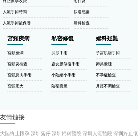
終止懷孕收費
附件炎
人流手術時間
尿道感染
人流手術後保養
婦科檢查
宮頸疾病
私密修復
婦科疑難
宮頸糜爛
漏尿手術
子宮肌瘤手術
宮頸炎檢查
處女膜修復手術
卵巢囊腫
宮頸息肉手術
小陰縮小手術
不孕症檢查
宮頸肥大
陰蒂囊腫
月經不調檢查
友情鏈接
大陸終止懷孕
深圳落仔
深圳婦科醫院
深圳人流醫院
深圳終止懷