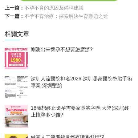
上一篇：
不孕不育的原因及備孕建議
下一篇：
不孕不育治療：探索解決生育難題之途
相關文章
剛測出來懷孕不想要怎麽辦?
深圳人流醫院排名2026-深圳哪家醫院墮胎手術
專業-深圳墮胎
16歲想終止懷孕需要家長簽字嗎|大陸(深圳)終
止懷孕多少錢?
做完人工流產後月經冇嚟系乜情況