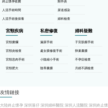
終止懷孕收費
附件炎
人流手術時間
尿道感染
人流手術後保養
婦科檢查
宮頸疾病
私密修復
婦科疑難
宮頸糜爛
漏尿手術
子宮肌瘤手術
宮頸炎檢查
處女膜修復手術
卵巢囊腫
宮頸息肉手術
小陰縮小手術
不孕症檢查
宮頸肥大
陰蒂囊腫
月經不調檢查
友情鏈接
大陸終止懷孕
深圳落仔
深圳婦科醫院
深圳人流醫院
深圳終止懷