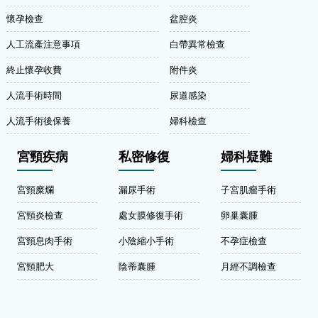
懷孕檢查
盆腔炎
人工流產注意事項
白帶異常檢查
終止懷孕收費
附件炎
人流手術時間
尿道感染
人流手術後保養
婦科檢查
宮頸疾病
私密修復
婦科疑難
宮頸糜爛
漏尿手術
子宮肌瘤手術
宮頸炎檢查
處女膜修復手術
卵巢囊腫
宮頸息肉手術
小陰縮小手術
不孕症檢查
宮頸肥大
陰蒂囊腫
月經不調檢查