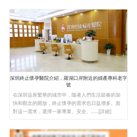
深圳終止懷孕醫院介紹，羅湖口岸附近的婦產專科老字
號
在深圳這座繁華的城市中，隨著人們生活節奏的加
快和觀念的開放，終止懷孕的需求也日益增多。面
對這一需求，選擇一家專業、安全、......
[詳細]