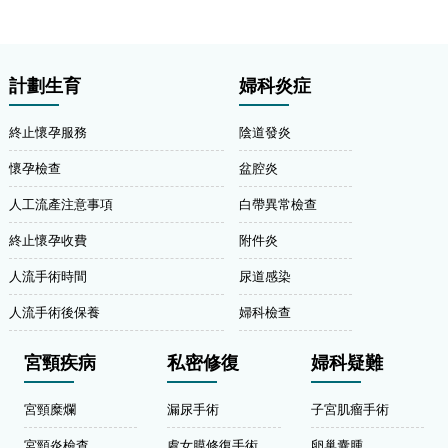
計劃生育
婦科炎症
終止懷孕服務
陰道發炎
懷孕檢查
盆腔炎
人工流產注意事項
白帶異常檢查
終止懷孕收費
附件炎
人流手術時間
尿道感染
人流手術後保養
婦科檢查
宮頸疾病
私密修復
婦科疑難
宮頸糜爛
漏尿手術
子宮肌瘤手術
宮頸炎檢查
處女膜修復手術
卵巢囊腫