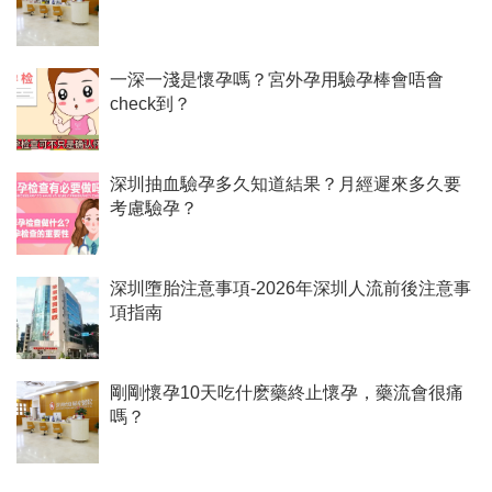
一深一淺是懷孕嗎？宮外孕用驗孕棒會唔會
check到？
深圳抽血驗孕多久知道結果？月經遲來多久要
考慮驗孕？
深圳墮胎注意事項-2026年深圳人流前後注意事
項指南
剛剛懷孕10天吃什麽藥終止懷孕，藥流會很痛
嗎？