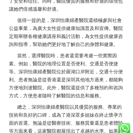
了安全和信任。同時，醫院優質的服務和舒適的環境也
讓她們倍感溫馨和舒適。
值得一提的是，深圳怡康婦產醫院還積極參與社會
公益事業，為廣大女性提供健康知識普及和宣傳。醫院
定期舉辦各種健康講座和義討活動，為女性提供健康咨
詢和指導，幫助她們更好地了解自己的身體和健康。
當然，選擇醫院時，患者還需要考慮一些實際因
素。例如，醫院的地理位置是否便利、交通是否便捷
等。深圳怡康婦產醫院位於羅湖口岸附近，交通十分便
利。患者無論是從香港還是深圳其他地方過來，都能夠
方便地到達醫院。此外，醫院還提供了多種預約和咨詢
方式，方便患者隨時了解醫院的信息和服務。
總之，深圳怡康婦產醫院以其優質的服務、專業的
技術和良好的口碑，成為了港深眾多姐妹在終止懷孕方
面的首選。無論是從醫療技術、服務質量還是患者體驗
等方面來看，這家醫院都展現出了卓越的水準。如果你