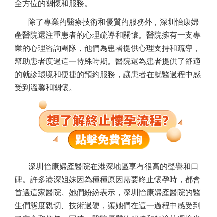
全方位的關懷和服務。
除了專業的醫療技術和優質的服務外，深圳怡康婦
產醫院還注重患者的心理疏導和關懷。醫院擁有一支專
業的心理咨詢團隊，他們為患者提供心理支持和疏導，
幫助患者度過這一特殊時期。醫院還為患者提供了舒適
的就診環境和便捷的預約服務，讓患者在就醫過程中感
受到溫馨和關懷。
深圳怡康婦產醫院在港深地區享有很高的聲譽和口
碑。許多港深姐妹因為種種原因需要終止懷孕時，都會
首選這家醫院。她們紛紛表示，深圳怡康婦產醫院的醫
生們態度親切、技術過硬，讓她們在這一過程中感受到