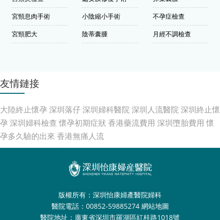
宮頸息肉手術
小陰縮小手術
不孕症檢查
宮頸肥大
陰蒂囊腫
月經不調檢查
友情鏈接
大陸終止懷孕
深圳落仔
深圳婦科醫院
深圳人流醫院
深圳終止懷
孕
深圳婦科檢查
懷孕初期症狀
香港藥流費用
深圳墮胎費用
懷
孕多久驗的出來
香港無痛人流
版權所有：深圳怡康婦產醫院婦科
醫院電話：00852-59885274
網站地圖
醫院地址：廣東省深圳市羅湖區紅桂路1018號