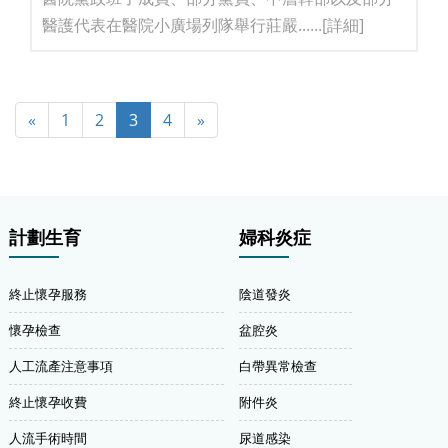
醫護代表在醫院小廣場列隊舉行莊嚴......
[詳細]
«
1
2
3
4
»
計劃生育
婦科炎症
終止懷孕服務
陰道發炎
懷孕檢查
盆腔炎
人工流產注意事項
白帶異常檢查
終止懷孕收費
附件炎
人流手術時間
尿道感染