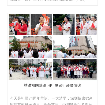
禮讚祖國華誕 用行動践行愛國情懷
今天是祖國74周年華誕。一大清早，深圳怡康婦產
醫院黨政班子成員、部分黨員、中層幹部以及部分