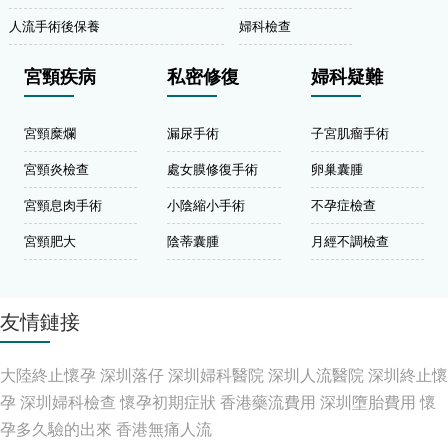
人流手術後保養
婦科檢查
宮頸疾病
私密修復
婦科疑難
宮頸糜爛
漏尿手術
子宮肌瘤手術
宮頸炎檢查
處女膜修復手術
卵巢囊腫
宮頸息肉手術
小陰縮小手術
不孕症檢查
宮頸肥大
陰蒂囊腫
月經不調檢查
友情鏈接
大陸終止懷孕
深圳落仔
深圳婦科醫院
深圳人流醫院
深圳終止懷
孕
深圳婦科檢查
懷孕初期症狀
香港藥流費用
深圳墮胎費用
懷
孕多久驗的出來
香港無痛人流